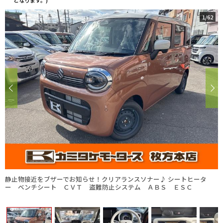
となります。)
1
/
62
静止物接近をブザーでお知らせ！クリアランスソナー♪ シートヒータ
ー ベンチシート ＣＶＴ 盗難防止システム ＡＢＳ ＥＳＣ