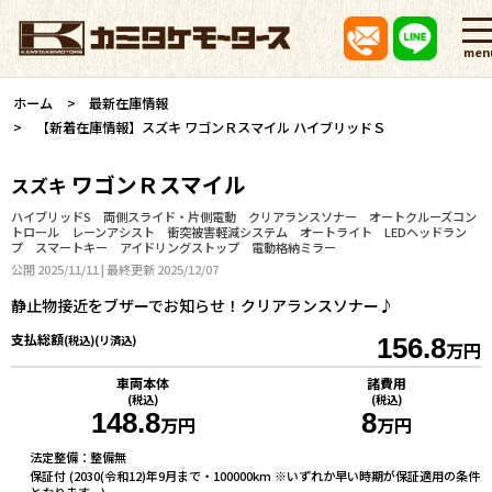
men
ホーム
最新在庫情報
【新着在庫情報】スズキ ワゴンＲスマイル ハイブリッドＳ
ワゴンＲスマイル
スズキ
ハイブリッドS 両側スライド・片側電動 クリアランスソナー オートクルーズコン
トロール レーンアシスト 衝突被害軽減システム オートライト LEDヘッドラン
プ スマートキー アイドリングストップ 電動格納ミラー
公開 2025/11/11 | 最終更新 2025/12/07
静止物接近をブザーでお知らせ！クリアランスソナー♪
支払総額
(税込)(リ済込)
156.8
万円
車両本体
諸費用
(税込)
(税込)
148.8
8
万円
万円
法定整備：整備無
保証付 (2030(令和12)年9月まで・100000km ※いずれか早い時期が保証適用の条件