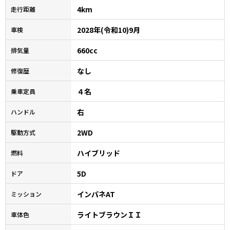
4km
走行距離
2028年(令和10)9月
車検
660cc
排気量
なし
修復歴
４名
乗車定員
右
ハンドル
2WD
駆動方式
ハイブリッド
燃料
5D
ドア
インパネAT
ミッション
ライトブラウンＩＩ
車体色