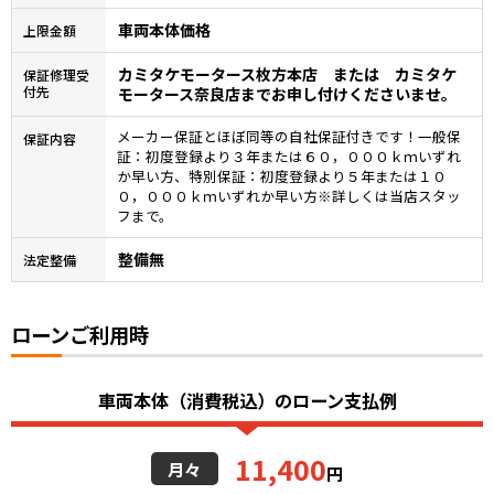
車両本体価格
上限金額
カミタケモータース枚方本店 または カミタケ
保証修理受
付先
モータース奈良店までお申し付けくださいませ。
メーカー保証とほぼ同等の自社保証付きです！一般保
保証内容
証：初度登録より３年または６０，０００ｋｍいずれ
か早い方、特別保証：初度登録より５年または１０
０，０００ｋｍいずれか早い方※詳しくは当店スタッ
フまで。
整備無
法定整備
ローンご利用時
車両本体（消費税込）のローン支払例
11,400
月々
円