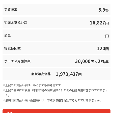
5.9
実質年率
%
16,827
初回お支払い額
円
-
頭金
円
120
総支払回数
回
30,000
2
ボーナス月加算額
円×
回/年
1,973,427
割賦販売価格
円
上記のお支払い例は、あくまでも参考例です。
上記の金額には税金（本体価格の消費税除く）とその他諸費用は含まれておりませ
ん。
最終回お支払い額（据置額）は、下取り価格を保証するものではありません。