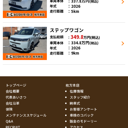
337.8
万円
車両本体
(税込)
2026
年式
5km
走行距離
ステップワゴン
349.8
支払総額
万円
(税込)
334.8
万円
車両本体
(税込)
2026
年式
9km
走行距離
トップページ
枚方本店
会社概要
在庫情報
代表あいさつ
スタッフ紹介
会社沿革
納車式
保険
お客様アンケート
メンテナンススケジュール
車検のコバック
Q&A
鈑金のモドーリー
RECRUIT
アクセス