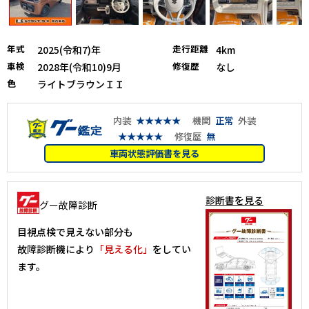
年式
走行距離
2025(令和7)年
4km
車検
修復歴
2028年(令和10)9月
なし
色
ライトブラウンＩＩ
内装
★★★★★
機関
正常
外装
★★★★★
修復歴
無
車両状態評価書を見る
診断書を見る
グー故障診断
目視点検で見えない部分も
故障診断機により
「見える化」
をしてい
ます。