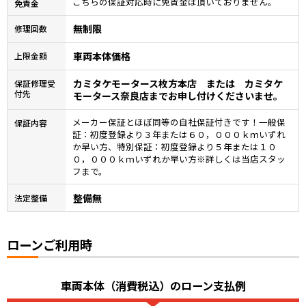
こちらの保証対応時に免責金は頂いておりません。
免責金
無制限
修理回数
車両本体価格
上限金額
カミタケモータース枚方本店 または カミタケ
保証修理受
付先
モータース奈良店までお申し付けくださいませ。
メーカー保証とほぼ同等の自社保証付きです！一般保
保証内容
証：初度登録より３年または６０，０００ｋｍいずれ
か早い方、特別保証：初度登録より５年または１０
０，０００ｋｍいずれか早い方※詳しくは当店スタッ
フまで。
整備無
法定整備
ローンご利用時
車両本体（消費税込）のローン支払例