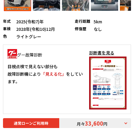
年式
走行距離
2025(令和7)年
5km
車検
修復歴
2028年(令和10)12月
なし
色
ライトグレー
診断書を見る
グー故障診断
目視点検で見えない部分も
故障診断機により
「見える化」
をしてい
ます。
33,600
通常ローンご利用時
月々
円