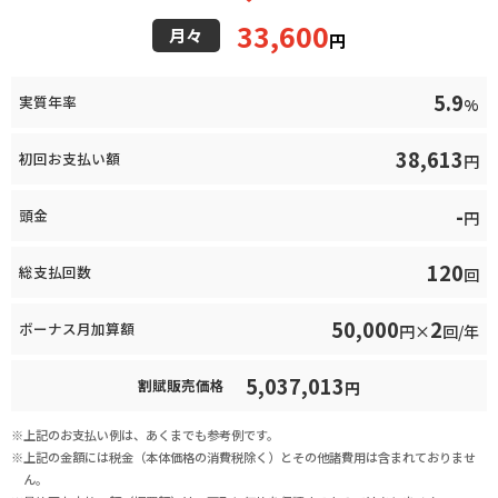
33,600
月々
円
5.9
実質年率
%
38,613
初回お支払い額
円
-
頭金
円
120
総支払回数
回
50,000
2
ボーナス月加算額
円×
回/年
5,037,013
割賦販売価格
円
上記のお支払い例は、あくまでも参考例です。
上記の金額には税金（本体価格の消費税除く）とその他諸費用は含まれておりませ
ん。