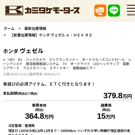
men
ホーム
最新在庫情報
【新着在庫情報】ホンダ ヴェゼル ｅ：ＨＥＶ ＲＳ
ヴェゼル
ホンダ
e：HEV RS バックカメラ クリアランスソナー オートクルーズコントロール レ
ーンアシスト 衝突被害軽減システム TV オートライト LEDヘッドランプ 電動
リアゲート アルミホイール スマートキー 電動格納ミラー
公開 2025/12/12 | 最終更新 2026/01/17
車選びの必須アイテム、ＥＴＣ付きとなります！
支払総額
(税込)(リ済込)
379.8
万円
車両本体
諸費用
(税込)
(税込)
364.8
15
万円
万円
法定整備：整備無
保証付 (2030(令和12)年12月まで・100000km ※いずれか早い時期が保証適用の条