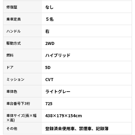
なし
修復歴
５名
乗車定員
右
ハンドル
2WD
駆動方式
ハイブリッド
燃料
5D
ドア
CVT
ミッション
ライトグレー
車体色
725
車台番号下3桁
438×179×154cm
車体サイズ(長×幅
×高)
登録済未使用車、禁煙車、記録簿
その他