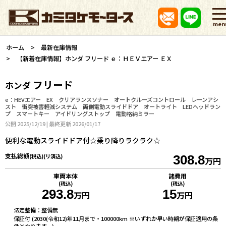
men
ホーム
最新在庫情報
【新着在庫情報】ホンダ フリード ｅ：ＨＥＶエアー ＥＸ
フリード
ホンダ
e：HEVエアー EX クリアランスソナー オートクルーズコントロール レーンアシ
スト 衝突被害軽減システム 両側電動スライドドア オートライト LEDヘッドラン
プ スマートキー アイドリングストップ 電動格納ミラー
公開 2025/12/19 | 最終更新 2026/01/17
便利な電動スライドドア付☆乗り降りラクラク☆
支払総額
(税込)(リ済込)
308.8
万円
車両本体
諸費用
(税込)
(税込)
293.8
15
万円
万円
法定整備：整備無
保証付 (2030(令和12)年11月まで・100000km ※いずれか早い時期が保証適用の条