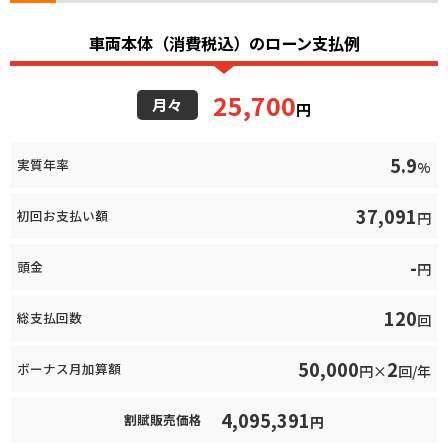
車両本体（消費税込）のローン支払例
25,700
月々
円
5.9
実質年率
%
37,091
初回お支払い額
円
-
頭金
円
120
総支払回数
回
50,000
2
ボーナス月加算額
円×
回/年
4,095,391
割賦販売価格
円