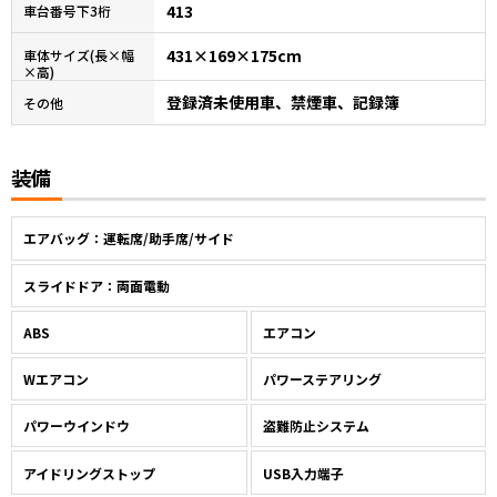
413
車台番号下3桁
431×169×175cm
車体サイズ(長×幅
×高)
登録済未使用車、禁煙車、記録簿
その他
装備
エアバッグ：運転席/助手席/サイド
スライドドア：両面電動
ABS
エアコン
Wエアコン
パワーステアリング
パワーウインドウ
盗難防止システム
アイドリングストップ
USB入力端子