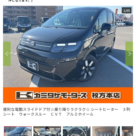
件となります。)
1
/
65
便利な電動スライドドア付☆乗り降りラクラク☆ シートヒーター ３列
シート ウォークスルー ＣＶＴ アルミホイール