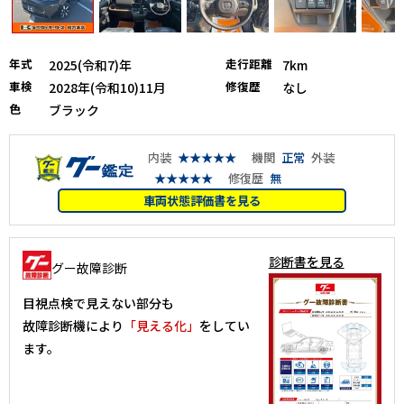
年式
走行距離
2025(令和7)年
7km
車検
修復歴
2028年(令和10)11月
なし
色
ブラック
内装
★★★★★
機関
正常
外装
★★★★★
修復歴
無
車両状態評価書を見る
診断書を見る
グー故障診断
目視点検で見えない部分も
故障診断機により
「見える化」
をしてい
ます。