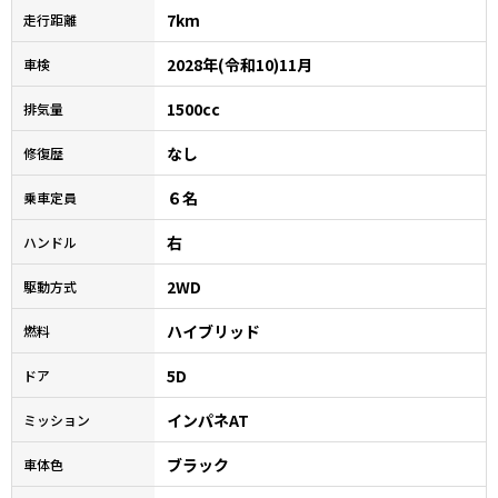
7km
走行距離
2028年(令和10)11月
車検
1500cc
排気量
なし
修復歴
６名
乗車定員
右
ハンドル
2WD
駆動方式
ハイブリッド
燃料
5D
ドア
インパネAT
ミッション
ブラック
車体色