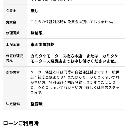
無し
免責金
こちらの保証対応時に免責金は頂いておりません。
免責金
無制限
修理回数
車両本体価格
上限金額
カミタケモータース枚方本店 または カミタケ
保証修理受
付先
モータース奈良店までお申し付けくださいませ。
メーカー保証とほぼ同等の自社保証付きです！一般保
保証内容
証：初度登録より３年または６０，０００ｋｍいずれ
か早い方、特別保証：初度登録より５年または１０
０，０００ｋｍいずれか早い方※詳しくは当店スタッ
フまで。
整備無
法定整備
ローンご利用時