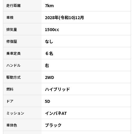
7km
走行距離
2028年(令和10)12月
車検
1500cc
排気量
なし
修復歴
６名
乗車定員
右
ハンドル
2WD
駆動方式
ハイブリッド
燃料
5D
ドア
インパネAT
ミッション
ブラック
車体色