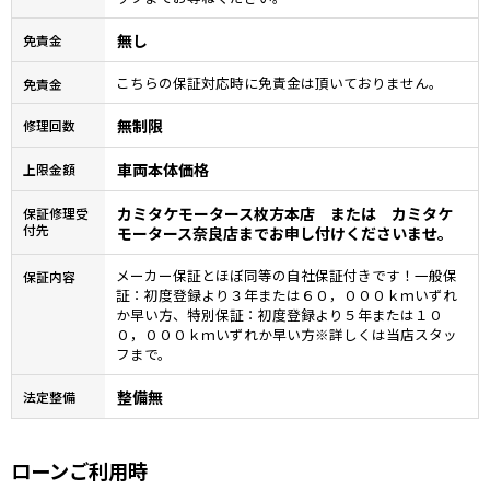
無し
免責金
こちらの保証対応時に免責金は頂いておりません。
免責金
無制限
修理回数
車両本体価格
上限金額
カミタケモータース枚方本店 または カミタケ
保証修理受
付先
モータース奈良店までお申し付けくださいませ。
メーカー保証とほぼ同等の自社保証付きです！一般保
保証内容
証：初度登録より３年または６０，０００ｋｍいずれ
か早い方、特別保証：初度登録より５年または１０
０，０００ｋｍいずれか早い方※詳しくは当店スタッ
フまで。
整備無
法定整備
ローンご利用時