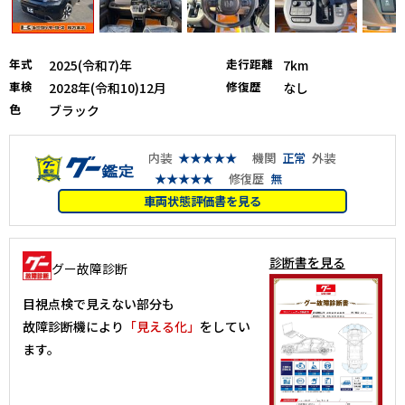
年式
走行距離
2025(令和7)年
7km
車検
修復歴
2028年(令和10)12月
なし
色
ブラック
内装
★★★★★
機関
正常
外装
★★★★★
修復歴
無
車両状態評価書を見る
診断書を見る
グー故障診断
目視点検で見えない部分も
故障診断機により
「見える化」
をしてい
ます。