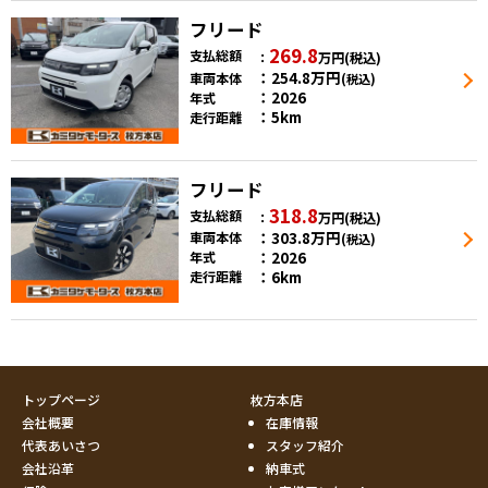
フリード
269.8
支払総額
万円
(税込)
254.8
万円
車両本体
(税込)
2026
年式
5km
走行距離
フリード
318.8
支払総額
万円
(税込)
303.8
万円
車両本体
(税込)
2026
年式
6km
走行距離
トップページ
枚方本店
会社概要
在庫情報
代表あいさつ
スタッフ紹介
会社沿革
納車式