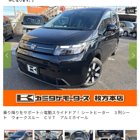
件となります。)
1
/
64
乗り降りをサポート☆電動スライドドア！ シートヒーター ３列シー
ト ウォークスルー ＣＶＴ アルミホイール