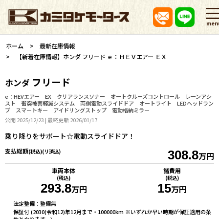
men
ホーム
最新在庫情報
【新着在庫情報】ホンダ フリード ｅ：ＨＥＶエアー ＥＸ
フリード
ホンダ
e：HEVエアー EX クリアランスソナー オートクルーズコントロール レーンアシ
スト 衝突被害軽減システム 両側電動スライドドア オートライト LEDヘッドラン
プ スマートキー アイドリングストップ 電動格納ミラー
公開 2025/12/23 | 最終更新 2026/01/17
乗り降りをサポート☆電動スライドドア！
支払総額
(税込)(リ済込)
308.8
万円
車両本体
諸費用
(税込)
(税込)
293.8
15
万円
万円
法定整備：整備無
保証付 (2030(令和12)年12月まで・100000km ※いずれか早い時期が保証適用の条