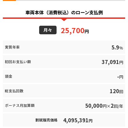
車両本体（消費税込）のローン支払例
25,700
月々
円
5.9
実質年率
%
37,091
初回お支払い額
円
-
頭金
円
120
総支払回数
回
50,000
2
ボーナス月加算額
円×
回/年
4,095,391
割賦販売価格
円