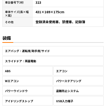
323
車台番号下3桁
431×169×175cm
車体サイズ(長×幅
×高)
登録済未使用車、禁煙車、記録簿
その他
装備
エアバッグ：運転席/助手席/サイド
スライドドア：両面電動
ABS
エアコン
Wエアコン
パワーステアリング
パワーウインドウ
盗難防止システム
アイドリングストップ
USB入力端子