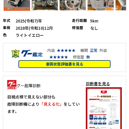
年式
走行距離
2025(令和7)年
5km
車検
修復歴
2028年(令和10)12月
なし
色
ライトイエロー
内装
★★★★★
機関
正常
外装
★★★★★
修復歴
無
車両状態評価書を見る
診断書を見る
グー故障診断
目視点検で見えない部分も
故障診断機により
「見える化」
をしてい
ます。