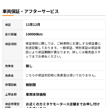
車両保証・アフターサービス
12年12月
保証
100000km
走行距離
保証項目に関しては、ご納車時にお渡しする保証書に
保証項目
別途記載しております。一般保証、特別保証は保証項
目により保証期間が異なります。詳しくは販売店スタ
ッフまでお尋ねください。
無し
免責金
こちらの保証対応時に免責金は頂いておりません。
免責金
無制限
修理回数
車両本体価格
上限金額
お近くのカミタケモータース店舗までお申し付け
保証修理受
付先