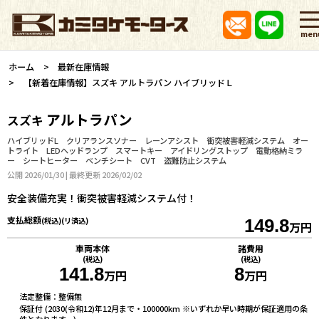
men
ホーム
最新在庫情報
【新着在庫情報】スズキ アルトラパン ハイブリッドＬ
アルトラパン
スズキ
ハイブリッドL クリアランスソナー レーンアシスト 衝突被害軽減システム オー
トライト LEDヘッドランプ スマートキー アイドリングストップ 電動格納ミラ
ー シートヒーター ベンチシート CVT 盗難防止システム
公開 2026/01/30 | 最終更新 2026/02/02
安全装備充実！衝突被害軽減システム付！
支払総額
(税込)(リ済込)
149.8
万円
車両本体
諸費用
(税込)
(税込)
141.8
8
万円
万円
法定整備：整備無
保証付 (2030(令和12)年12月まで・100000km ※いずれか早い時期が保証適用の条