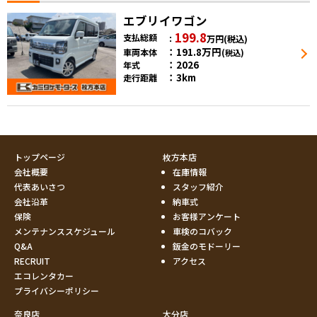
エブリイワゴン
199.8
支払総額
万円
(税込)
191.8
万円
車両本体
(税込)
2026
年式
3km
走行距離
トップページ
枚方本店
会社概要
在庫情報
代表あいさつ
スタッフ紹介
会社沿革
納車式
保険
お客様アンケート
メンテナンススケジュール
車検のコバック
Q&A
鈑金のモドーリー
RECRUIT
アクセス
エコレンタカー
プライバシーポリシー
奈良店
大分店