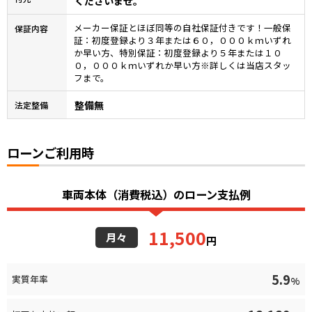
くださいませ。
メーカー保証とほぼ同等の自社保証付きです！一般保
保証内容
証：初度登録より３年または６０，０００ｋｍいずれ
か早い方、特別保証：初度登録より５年または１０
０，０００ｋｍいずれか早い方※詳しくは当店スタッ
フまで。
整備無
法定整備
ローンご利用時
車両本体（消費税込）のローン支払例
11,500
月々
円
5.9
実質年率
%