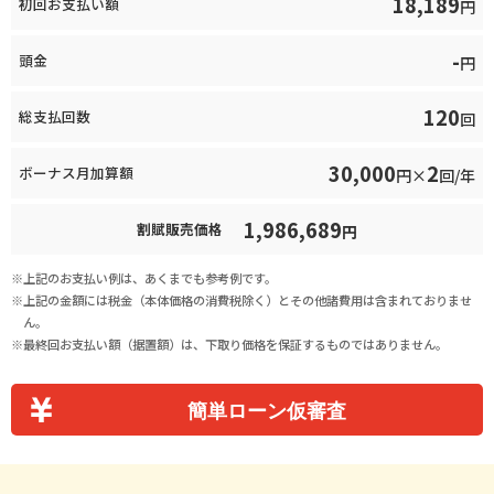
18,189
初回お支払い額
円
-
頭金
円
120
総支払回数
回
30,000
2
ボーナス月加算額
円×
回/年
1,986,689
割賦販売価格
円
上記のお支払い例は、あくまでも参考例です。
上記の金額には税金（本体価格の消費税除く）とその他諸費用は含まれておりませ
ん。
最終回お支払い額（据置額）は、下取り価格を保証するものではありません。
簡単ローン仮審査