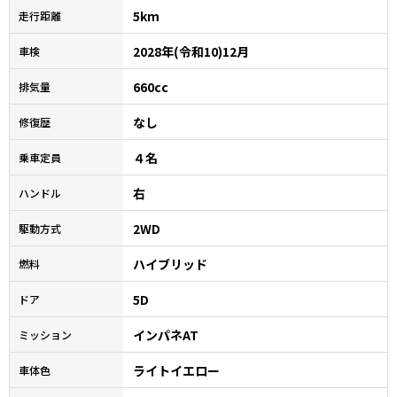
5km
走行距離
2028年(令和10)12月
車検
660cc
排気量
なし
修復歴
４名
乗車定員
右
ハンドル
2WD
駆動方式
ハイブリッド
燃料
5D
ドア
インパネAT
ミッション
ライトイエロー
車体色