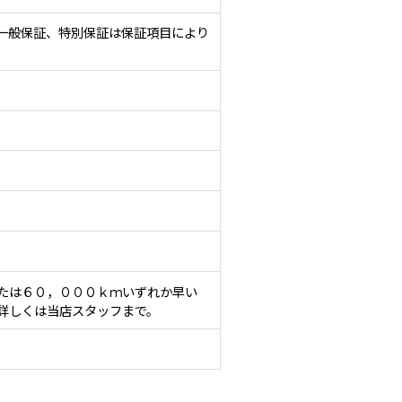
一般保証、特別保証は保証項目により
たは６０，０００ｋｍいずれか早い
詳しくは当店スタッフまで。