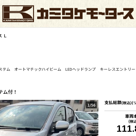
 Ｌ
ステム オートマチックハイビーム LEDヘッドランプ キーレスエントリ
テム付！
支払総額
(税込)(
1
/
56
車両
(税
111.