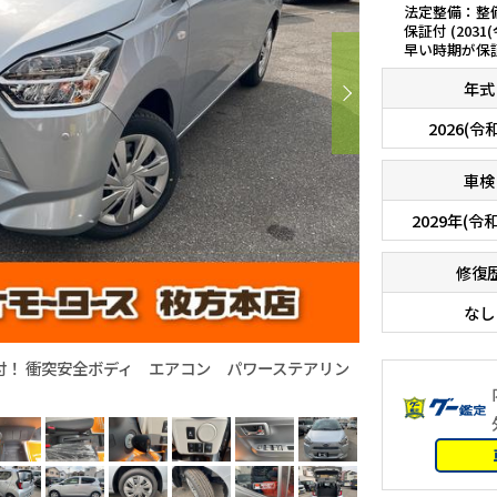
法定整備：整
保証付 (2031
早い時期が保
年式
2026(令
車検
2029年(令和
修復
なし
付！ 衝突安全ボディ エアコン パワーステアリン