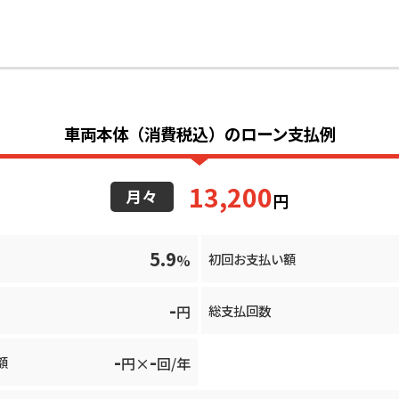
車両本体（消費税込）のローン支払例
13,200
月々
円
5.9
%
初回お支払い額
-
円
総支払回数
-
-
額
円×
回/年