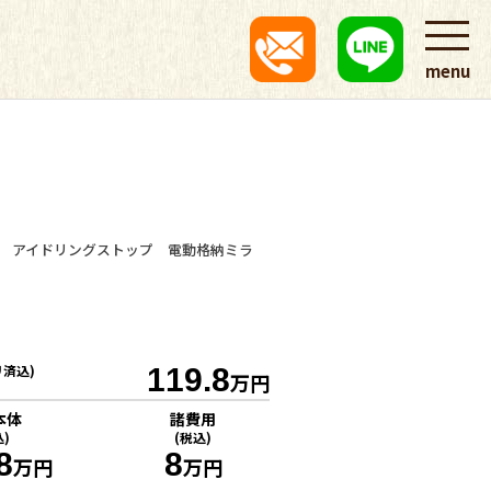
menu
ー アイドリングストップ 電動格納ミラ
リ済込)
119.8
万円
本体
諸費用
込)
(税込)
8
8
万円
万円