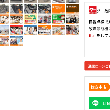
グー故
目視点検で
故障診断機
化」
をして
通常ローンご
枚方本店
L