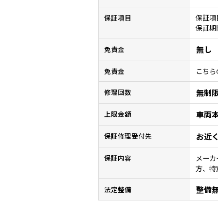
保証項
保証項目
保証期
無し
免責金
こちら
免責金
無制
修理回数
車両
上限金額
お近
保証修理受付先
メーカ
保証内容
方、特
整備
法定整備