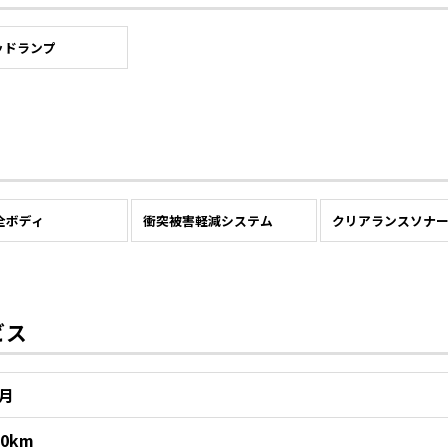
ッドランプ
全ボディ
衝突被害軽減システム
クリアランスソナ
ビス
1月
00km