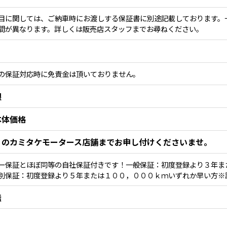
目に関しては、ご納車時にお渡しする保証書に別途記載しております。
間が異なります。詳しくは販売店スタッフまでお尋ねください。
の保証対応時に免責金は頂いておりません。
限
本体価格
くのカミタケモータース店舗までお申し付けくださいませ。
ー保証とほぼ同等の自社保証付きです！一般保証：初度登録より３年ま
別保証：初度登録より５年または１００，０００ｋｍいずれか早い方※
無