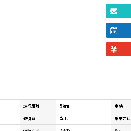
5km
走行距離
車検
なし
修復歴
乗車定員
2WD
駆動方式
燃料