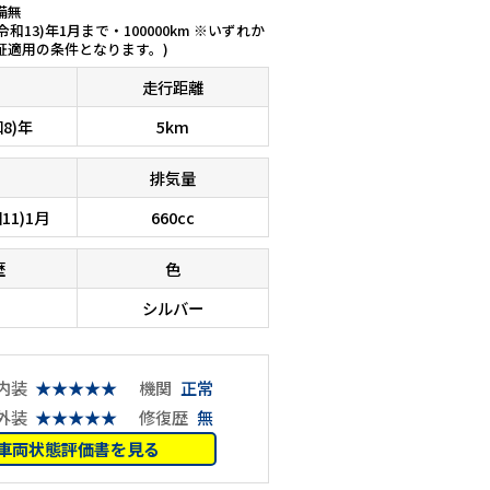
備無
(令和13)年1月まで・100000km ※いずれか
証適用の条件となります。)
走行距離
和8)年
5km
排気量
11)1月
660cc
歴
色
シルバー
内装
★★★★★
機関
正常
外装
★★★★★
修復歴
無
車両状態評価書を見る