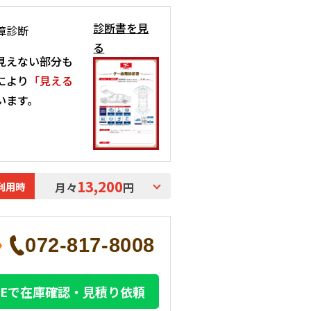
診断書を見
障診断
る
見えない部分も
により
「見える
います。
13,200
利用時
月々
円
072-817-8008
INEで在庫確認・見積り依頼