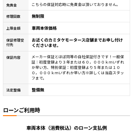
こちらの保証対応時に免責金は頂いておりません。
免責金
無制限
修理回数
車両本体価格
上限金額
お近くのカミタケモータース店舗までお申し付け
保証修理受
付先
くださいませ。
メーカー保証とほぼ同等の自社保証付きです！一般保
保証内容
証：初度登録より３年または６０，０００ｋｍいずれ
か早い方、特別保証：初度登録より５年または１０
０，０００ｋｍいずれか早い方※詳しくは当店スタッ
フまで。
整備無
法定整備
ローンご利用時
車両本体（消費税込）のローン支払例