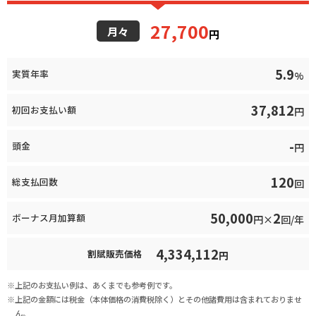
27,700
月々
円
5.9
実質年率
%
37,812
初回お支払い額
円
-
頭金
円
120
総支払回数
回
50,000
2
ボーナス月加算額
円×
回/年
4,334,112
割賦販売価格
円
上記のお支払い例は、あくまでも参考例です。
上記の金額には税金（本体価格の消費税除く）とその他諸費用は含まれておりませ
ん。