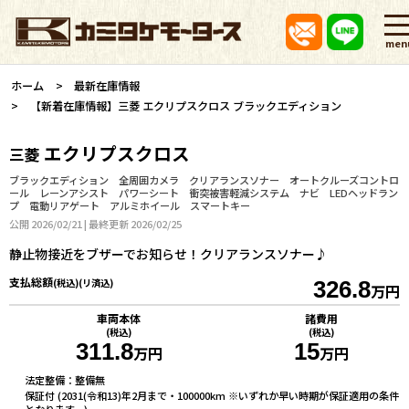
men
ホーム
最新在庫情報
【新着在庫情報】三菱 エクリプスクロス ブラックエディション
エクリプスクロス
三菱
ブラックエディション 全周囲カメラ クリアランスソナー オートクルーズコントロ
ール レーンアシスト パワーシート 衝突被害軽減システム ナビ LEDヘッドラン
プ 電動リアゲート アルミホイール スマートキー
公開 2026/02/21 | 最終更新 2026/02/25
静止物接近をブザーでお知らせ！クリアランスソナー♪
支払総額
(税込)(リ済込)
326.8
万円
車両本体
諸費用
(税込)
(税込)
311.8
15
万円
万円
法定整備：整備無
保証付 (2031(令和13)年2月まで・100000km ※いずれか早い時期が保証適用の条件