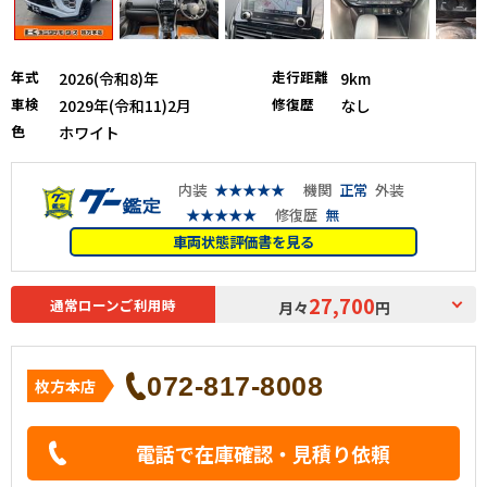
年式
走行距離
2026(令和8)年
9km
車検
修復歴
2029年(令和11)2月
なし
色
ホワイト
内装
★★★★★
機関
正常
外装
★★★★★
修復歴
無
車両状態評価書を見る
27,700
通常ローンご利用時
月々
円
072-817-8008
枚方本店
電話で在庫確認・見積り依頼