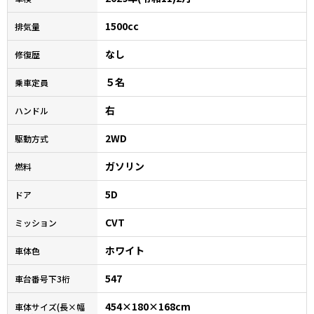
1500cc
排気量
なし
修復歴
５名
乗車定員
右
ハンドル
2WD
駆動方式
ガソリン
燃料
5D
ドア
CVT
ミッション
ホワイト
車体色
547
車台番号下3桁
454×180×168cm
車体サイズ(長×幅