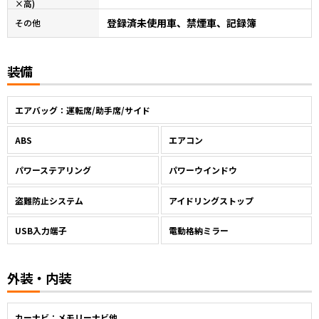
×高)
登録済未使用車、禁煙車、記録簿
その他
装備
エアバッグ：運転席/助手席/サイド
ABS
エアコン
パワーステアリング
パワーウインドウ
盗難防止システム
アイドリングストップ
USB入力端子
電動格納ミラー
外装・内装
カーナビ：メモリーナビ他