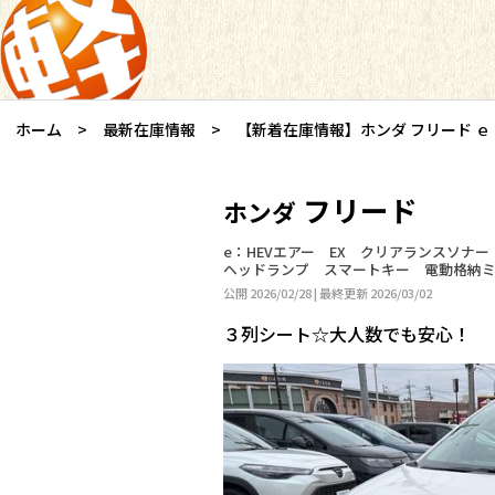
ホーム
最新在庫情報
【新着在庫情報】ホンダ フリード ｅ
フリード
ホンダ
e：HEVエアー EX クリアランスソ
ヘッドランプ スマートキー 電動格納ミ
公開 2026/02/28 | 最終更新 2026/03/02
３列シート☆大人数でも安心！