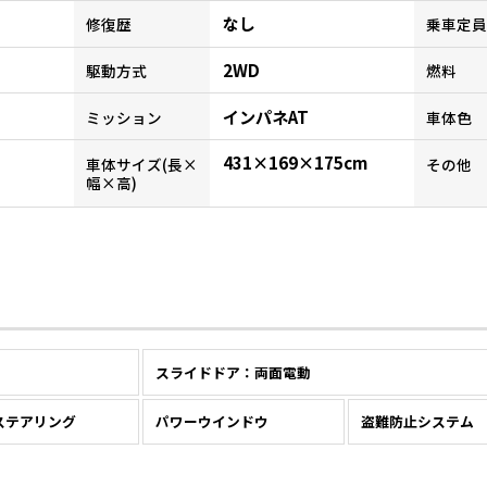
なし
修復歴
乗車定員
2WD
駆動方式
燃料
インパネAT
ミッション
車体色
431×169×175cm
車体サイズ(長×
その他
幅×高)
スライドドア：両面電動
ステアリング
パワーウインドウ
盗難防止システム