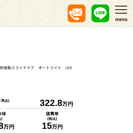
menu
側電動スライドドア オートライト LED
リ済込)
322.8
万円
本体
諸費用
込)
(税込)
8
15
万円
万円