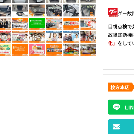
グー故
目視点検で
故障診断機
化」
をして
枚方本店
L