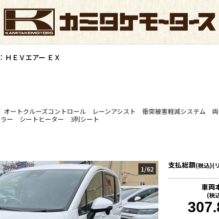
：ＨＥＶエアー ＥＸ
ナー オートクルーズコントロール レーンアシスト 衝突被害軽減システム 両
ラー シートヒーター 3列シート
支払総額
(税込)(
1
/
62
車両
(税
307.