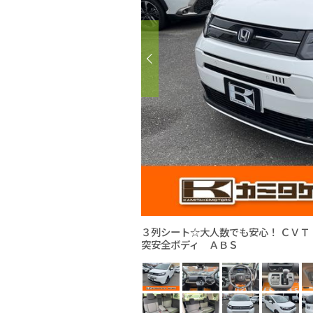
３列シート☆大人数でも安心！ ＣＶ
突安全ボディ ＡＢＳ