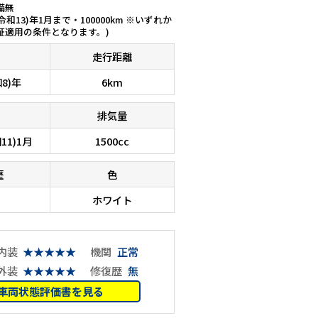
備無
(令和13)年1月まで・100000km ※いずれか
証適用の条件となります。)
走行距離
和8)年
6km
排気量
11)1月
1500cc
歴
色
ホワイト
内装
★★★★★
機関
正常
外装
★★★★★
修復歴
無
車両状態評価書を見る