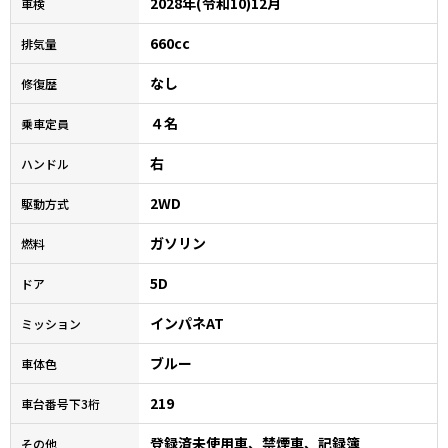
2028年(令和10)12月
車検
660cc
排気量
なし
修復歴
４名
乗車定員
右
ハンドル
2WD
駆動方式
ガソリン
燃料
5D
ドア
インパネAT
ミッション
ブルー
車体色
219
車台番号下3桁
登録済未使用車、禁煙車、記録簿
その他