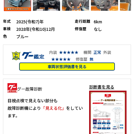
年式
走行距離
2025(令和7)年
6km
車検
修復歴
2028年(令和10)12月
なし
色
ブルー
内装
★★★★★
機関
正常
外装
★★★★★
修復歴
無
車両状態評価書を見る
診断書を見る
グー故障診断
目視点検で見えない部分も
故障診断機により
「見える化」
をしてい
ます。