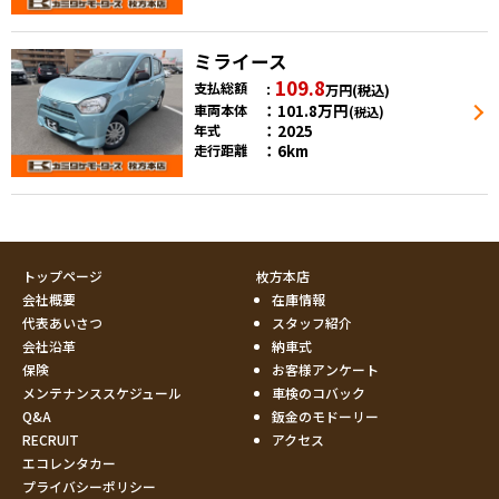
ミライース
109.8
支払総額
万円
(税込)
101.8
万円
車両本体
(税込)
2025
年式
6km
走行距離
トップページ
枚方本店
会社概要
在庫情報
代表あいさつ
スタッフ紹介
会社沿革
納車式
保険
お客様アンケート
メンテナンススケジュール
車検のコバック
Q&A
鈑金のモドーリー
RECRUIT
アクセス
エコレンタカー
プライバシーポリシー