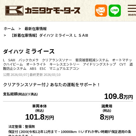
men
ホーム
最新在庫情報
【新着在庫情報】ダイハツ ミライース Ｌ ＳＡIII
ミライース
ダイハツ
L SAIII バックカメラ クリアランスソナー 衝突被害軽減システム オートマチッ
クハイビーム オートライト キーレスエントリー アイドリングストップ CVT 盗
難防止システム ABS ESC マニュアルエアコン
公開 2026/03/07 | 最終更新 2026/03/10
クリアランスソナー付♪あなたの運転をサポート！
支払総額
(税込)(リ済込)
109.8
万円
車両本体
諸費用
(税込)
(税込)
101.8
8
万円
万円
法定整備：整備無
保証付 (2030(令和12)年12月まで・100000km ※いずれか早い時期が保証適用の条