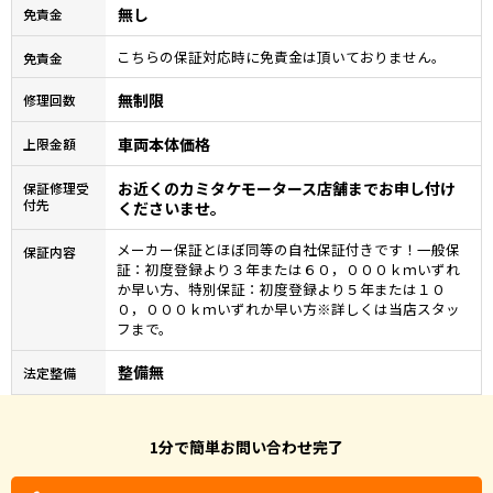
無し
免責金
こちらの保証対応時に免責金は頂いておりません。
免責金
無制限
修理回数
車両本体価格
上限金額
お近くのカミタケモータース店舗までお申し付け
保証修理受
付先
くださいませ。
メーカー保証とほぼ同等の自社保証付きです！一般保
保証内容
証：初度登録より３年または６０，０００ｋｍいずれ
か早い方、特別保証：初度登録より５年または１０
０，０００ｋｍいずれか早い方※詳しくは当店スタッ
フまで。
整備無
法定整備
1分で簡単お問い合わせ完了