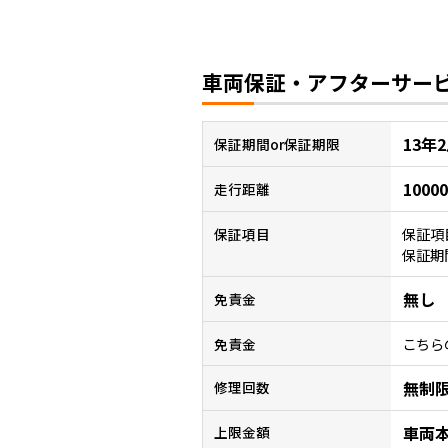
車両保証・アフターサー
13年
保証
期間or保証期限
1000
走行距離
保証項
保証項目
保証期
無し
免責金
こちら
免責金
無制
修理回数
車両
上限金額