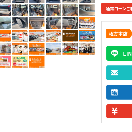
通常ローンご
枚方本店
L