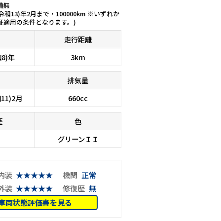
備無
(令和13)年2月まで・100000km ※いずれか
証適用の条件となります。)
走行距離
和8)年
3km
排気量
11)2月
660cc
歴
色
グリーンＩＩ
内装
★★★★★
機関
正常
外装
★★★★★
修復歴
無
車両状態評価書を見る