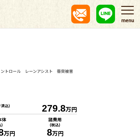
menu
コントロール レーンアシスト 衝突被害
リ済込)
279.8
万円
本体
諸費用
込)
(税込)
8
8
万円
万円