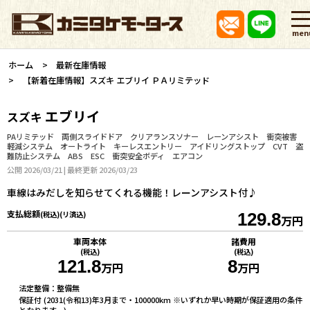
men
ホーム
最新在庫情報
【新着在庫情報】スズキ エブリイ ＰＡリミテッド
エブリイ
スズキ
PAリミテッド 両側スライドドア クリアランスソナー レーンアシスト 衝突被害
軽減システム オートライト キーレスエントリー アイドリングストップ CVT 盗
難防止システム ABS ESC 衝突安全ボディ エアコン
公開 2026/03/21 | 最終更新 2026/03/23
車線はみだしを知らせてくれる機能！レーンアシスト付♪
支払総額
(税込)(リ済込)
129.8
万円
車両本体
諸費用
(税込)
(税込)
121.8
8
万円
万円
法定整備：整備無
保証付 (2031(令和13)年3月まで・100000km ※いずれか早い時期が保証適用の条件