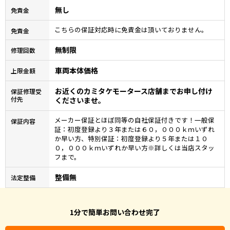
無し
免責金
こちらの保証対応時に免責金は頂いておりません。
免責金
無制限
修理回数
車両本体価格
上限金額
お近くのカミタケモータース店舗までお申し付け
保証修理受
付先
くださいませ。
メーカー保証とほぼ同等の自社保証付きです！一般保
保証内容
証：初度登録より３年または６０，０００ｋｍいずれ
か早い方、特別保証：初度登録より５年または１０
０，０００ｋｍいずれか早い方※詳しくは当店スタッ
フまで。
整備無
法定整備
1分で簡単お問い合わせ完了