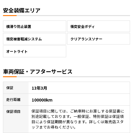
安全装備エリア
横滑り防止装置
衝突安全ボディ
衝突被害軽減システム
クリアランスソナー
オートライト
車両保証・アフターサービス
13年3月
保証
100000km
走行距離
保証項目に関しては、ご納車時にお渡しする保証書に
保証項目
別途記載しております。一般保証、特別保証は保証項
目により保証期間が異なります。詳しくは販売店スタ
ッフまでお尋ねください。