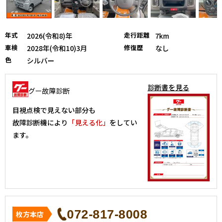
年式
走行距離
2026(令和8)年
7km
車検
修復歴
2028年(令和10)3月
なし
色
シルバー
診断書を見る
グー故障診断
目視点検で見えない部分も
故障診断機により
「見える化」
をしてい
ます。
072-817-8008
枚方本店