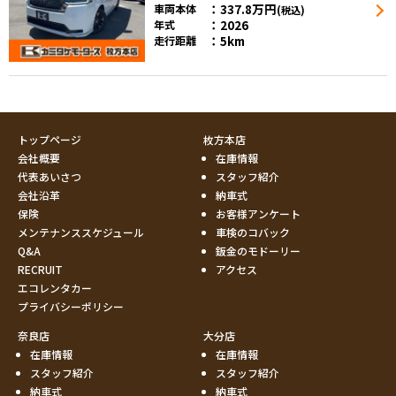
337.8
万円
車両本体
(税込)
2026
年式
5km
走行距離
トップページ
枚方本店
会社概要
在庫情報
代表あいさつ
スタッフ紹介
会社沿革
納車式
保険
お客様アンケート
メンテナンススケジュール
車検のコバック
Q&A
鈑金のモドーリー
RECRUIT
アクセス
エコレンタカー
プライバシーポリシー
奈良店
大分店
在庫情報
在庫情報
スタッフ紹介
スタッフ紹介
納車式
納車式