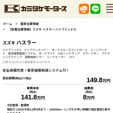
men
ホーム
最新在庫情報
【新着在庫情報】スズキ ハスラー ハイブリッドＧ
ハスラー
スズキ
ハイブリッドG クリアランスソナー オートクルーズコントロール レーンアシス
ト 衝突被害軽減システム オートライト LEDヘッドランプ スマートキー アイド
リングストップ 電動格納ミラー シートヒーター CVT
公開 2026/04/21 | 最終更新 2026/04/25
安全装備充実！衝突被害軽減システム付！
支払総額
(税込)(リ済込)
149.8
万円
車両本体
諸費用
(税込)
(税込)
141.8
8
万円
万円
法定整備：整備無
保証付 (2030(令和12)年8月まで・100000km ※いずれか早い時期が保証適用の条件