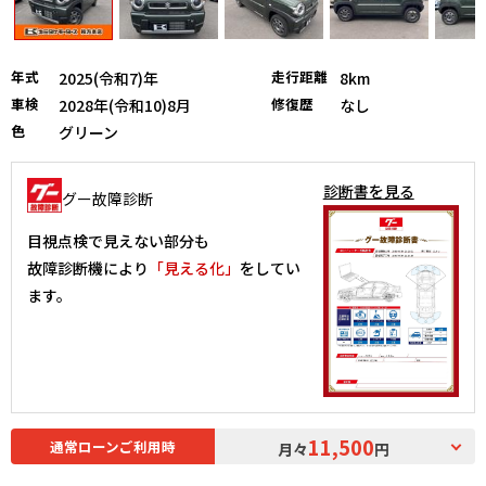
年式
走行距離
2025(令和7)年
8km
車検
修復歴
2028年(令和10)8月
なし
色
グリーン
診断書を見る
グー故障診断
目視点検で見えない部分も
故障診断機により
「見える化」
をしてい
ます。
11,500
通常ローンご利用時
月々
円