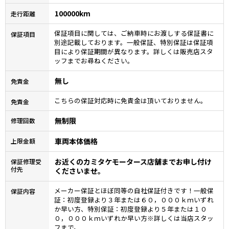
100000km
走行距離
保証項目に関しては、ご納車時にお渡しする保証書に
保証項目
別途記載しております。一般保証、特別保証は保証項
目により保証期間が異なります。詳しくは販売店スタ
ッフまでお尋ねください。
無し
免責金
こちらの保証対応時に免責金は頂いておりません。
免責金
無制限
修理回数
車両本体価格
上限金額
お近くのカミタケモータース店舗までお申し付け
保証修理受
付先
くださいませ。
メーカー保証とほぼ同等の自社保証付きです！一般保
保証内容
証：初度登録より３年または６０，０００ｋｍいずれ
か早い方、特別保証：初度登録より５年または１０
０，０００ｋｍいずれか早い方※詳しくは当店スタッ
フまで。