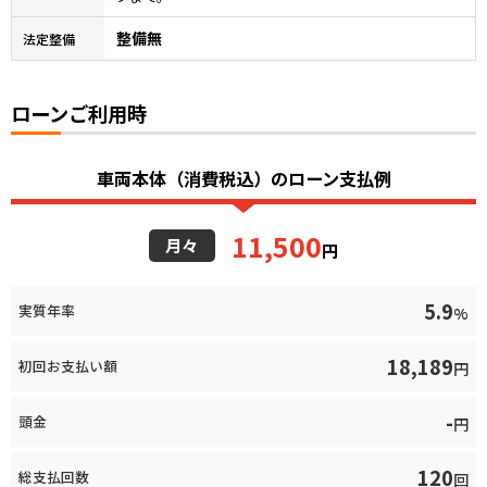
整備無
法定整備
ローンご利用時
車両本体（消費税込）のローン支払例
11,500
月々
円
5.9
実質年率
%
18,189
初回お支払い額
円
-
頭金
円
120
総支払回数
回