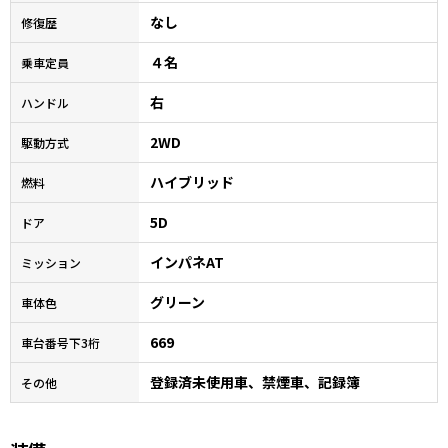
なし
修復歴
４名
乗車定員
右
ハンドル
2WD
駆動方式
ハイブリッド
燃料
5D
ドア
インパネAT
ミッション
グリーン
車体色
669
車台番号下3桁
登録済未使用車、禁煙車、記録簿
その他