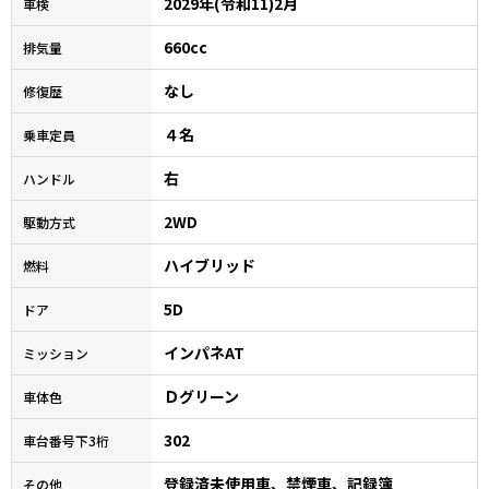
2029年(令和11)2月
車検
660cc
排気量
なし
修復歴
４名
乗車定員
右
ハンドル
2WD
駆動方式
ハイブリッド
燃料
5D
ドア
インパネAT
ミッション
Ｄグリーン
車体色
302
車台番号下3桁
登録済未使用車、禁煙車、記録簿
その他