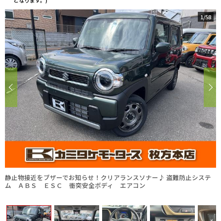
となります。)
1
/
58
静止物接近をブザーでお知らせ！クリアランスソナー♪ 盗難防止システ
ム ＡＢＳ ＥＳＣ 衝突安全ボディ エアコン