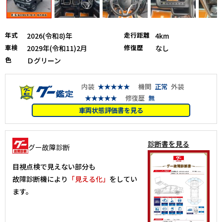
年式
走行距離
2026(令和8)年
4km
車検
修復歴
2029年(令和11)2月
なし
色
Ｄグリーン
内装
★★★★★
機関
正常
外装
★★★★★
修復歴
無
車両状態評価書を見る
診断書を見る
グー故障診断
目視点検で見えない部分も
故障診断機により
「見える化」
をしてい
ます。