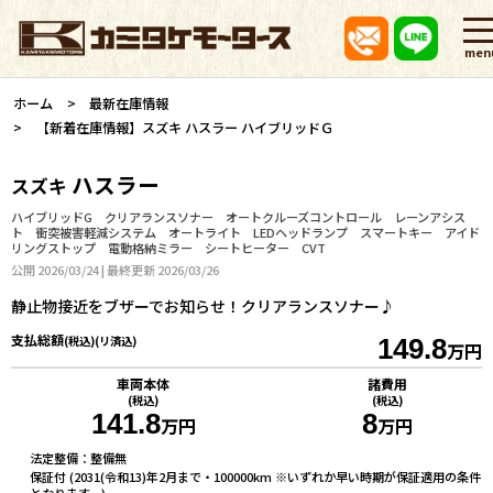
men
ホーム
最新在庫情報
【新着在庫情報】スズキ ハスラー ハイブリッドＧ
ハスラー
スズキ
ハイブリッドG クリアランスソナー オートクルーズコントロール レーンアシス
ト 衝突被害軽減システム オートライト LEDヘッドランプ スマートキー アイド
リングストップ 電動格納ミラー シートヒーター CVT
公開 2026/03/24 | 最終更新 2026/03/26
静止物接近をブザーでお知らせ！クリアランスソナー♪
支払総額
(税込)(リ済込)
149.8
万円
車両本体
諸費用
(税込)
(税込)
141.8
8
万円
万円
法定整備：整備無
保証付 (2031(令和13)年2月まで・100000km ※いずれか早い時期が保証適用の条件