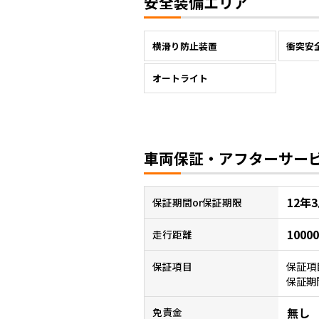
安全装備エリア
横滑り防止装置
衝突安
オートライト
車両保証・アフターサー
12年
保証
期間or保証期限
1000
走行距離
保証項
保証項目
保証期
無し
免責金