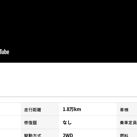
1.8万km
走行距離
車検
なし
修復歴
乗車定員
2WD
駆動方式
燃料