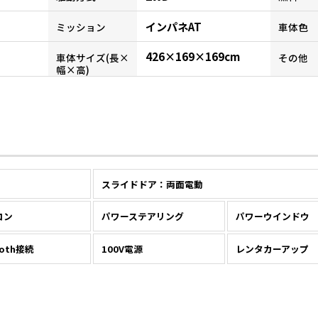
インパネAT
ミッション
車体色
426×169×169cm
車体サイズ(長×
その他
幅×高)
スライドドア：両面電動
コン
パワーステアリング
パワーウインドウ
ooth接続
100V電源
レンタカーアップ