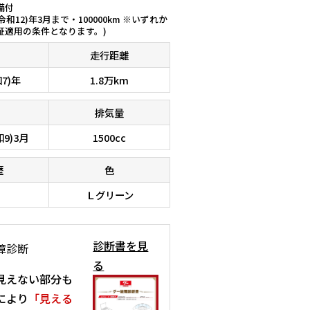
備付
(令和12)年3月まで・100000km ※いずれか
証適用の条件となります。)
走行距離
和7)年
1.8万km
排気量
和9)3月
1500cc
歴
色
Ｌグリーン
診断書を見
障診断
る
見えない部分も
により
「見える