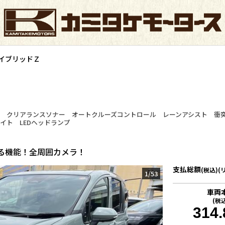
ハイブリッドＺ
TV クリアランスソナー オートクルーズコントロール レーンアシスト 衝
イト LEDヘッドランプ
る機能！全周囲カメラ！
支払総額
(税込)(
1
/
53
車両
(税
314.