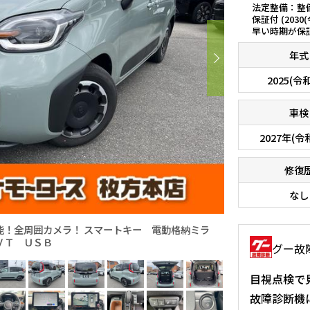
法定整備：整
保証付 (2030
早い時期が保
年式
2025(令
車検
2027年(令
修復
なし
能！全周囲カメラ！ スマートキー 電動格納ミラ
ＶＴ ＵＳＢ
グー故
目視点検で
故障診断機