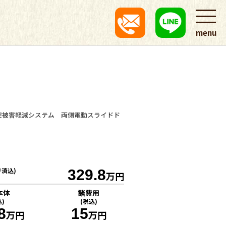
menu
突被害軽減システム 両側電動スライドド
リ済込)
329.8
万円
本体
諸費用
込)
(税込)
8
15
万円
万円