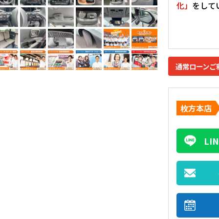
化」
をして
通常ローンご
枚方本店
L