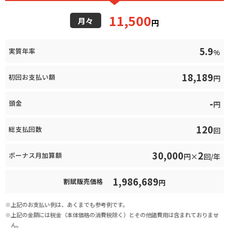
11,500
月々
円
5.9
実質年率
%
18,189
初回お支払い額
円
-
頭金
円
120
総支払回数
回
30,000
2
ボーナス月加算額
円×
回/年
1,986,689
割賦販売価格
円
上記のお支払い例は、あくまでも参考例です。
上記の金額には税金（本体価格の消費税除く）とその他諸費用は含まれておりませ
ん。