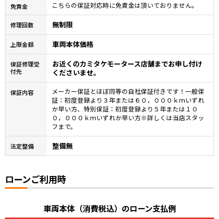
こちらの保証対応時に免責金は頂いておりません。
免責金
無制限
修理回数
車両本体価格
上限金額
お近くのカミタケモータース店舗までお申し付け
保証修理受
付先
くださいませ。
メーカー保証とほぼ同等の自社保証付きです！一般保
保証内容
証：初度登録より３年または６０，０００ｋｍいずれ
か早い方、特別保証：初度登録より５年または１０
０，０００ｋｍいずれか早い方※詳しくは当店スタッ
フまで。
整備無
法定整備
ローンご利用時
車両本体（消費税込）のローン支払例