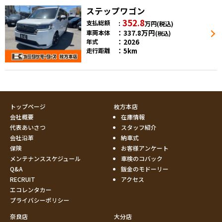
ステップワゴン
352.8
支払総額
万円
(税込)
337.8
万円
車両本体
(税込)
2026
年式
5km
走行距離
トップページ
枚方本店
会社概要
在庫情報
代表あいさつ
スタッフ紹介
会社沿革
納車式
保険
お客様アンケート
メンテナンススケジュール
車検のコバック
Q&A
鈑金のモドーリー
RECRUIT
アクセス
エコレンタカー
プライバシーポリシー
奈良店
大分店