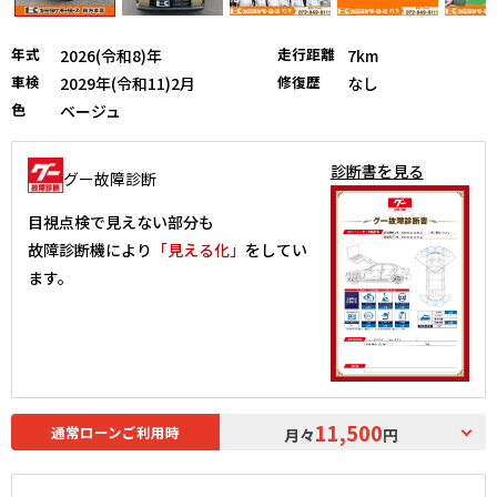
年式
走行距離
2026(令和8)年
7km
車検
修復歴
2029年(令和11)2月
なし
色
ベージュ
診断書を見る
グー故障診断
目視点検で見えない部分も
故障診断機により
「見える化」
をしてい
ます。
11,500
通常ローンご利用時
月々
円