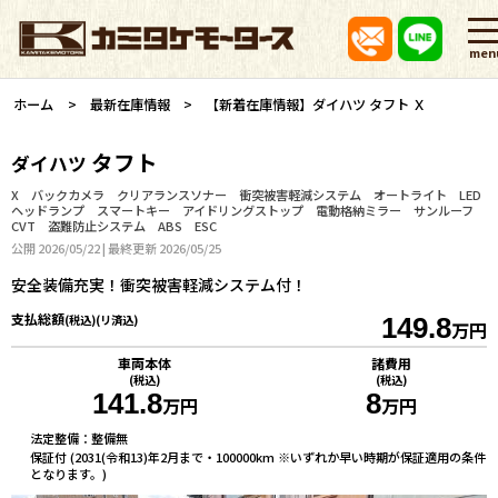
men
ホーム
最新在庫情報
【新着在庫情報】ダイハツ タフト Ｘ
タフト
ダイハツ
X バックカメラ クリアランスソナー 衝突被害軽減システム オートライト LED
ヘッドランプ スマートキー アイドリングストップ 電動格納ミラー サンルーフ
CVT 盗難防止システム ABS ESC
公開 2026/05/22 | 最終更新 2026/05/25
安全装備充実！衝突被害軽減システム付！
支払総額
(税込)(リ済込)
149.8
万円
車両本体
諸費用
(税込)
(税込)
141.8
8
万円
万円
法定整備：整備無
保証付 (2031(令和13)年2月まで・100000km ※いずれか早い時期が保証適用の条件
となります。)