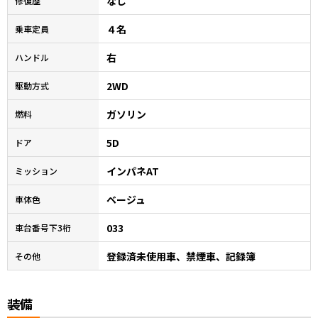
なし
修復歴
４名
乗車定員
右
ハンドル
2WD
駆動方式
ガソリン
燃料
5D
ドア
インパネAT
ミッション
ベージュ
車体色
033
車台番号下3桁
登録済未使用車、禁煙車、記録簿
その他
装備