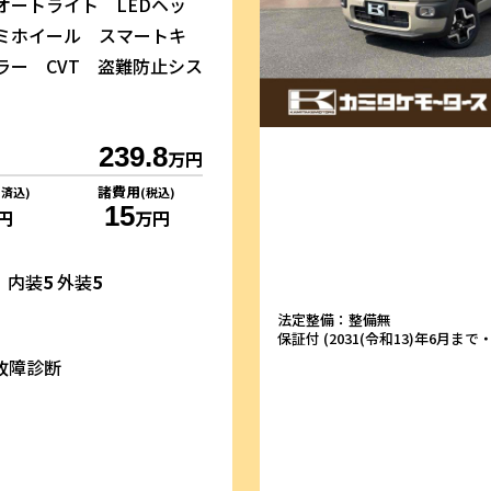
オートライト LEDヘッ
ミホイール スマートキ
ラー CVT 盗難防止シス
239.8
万円
諸費用
リ済込)
(税込)
15
円
万円
内装
5
外装
5
法定整備：整備無
保証付 (2031(令和13)年6月まで・1
故障診断