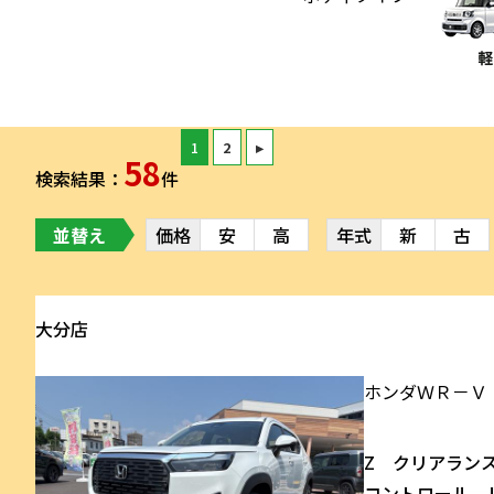
1
2
▸
58
検索結果：
件
並替え
価格
安
高
年式
新
古
大分店
ホンダ
ＷＲ－Ｖ
Z クリアラン
コントロール 