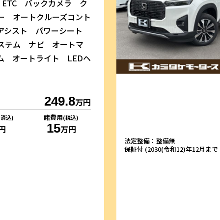
 ETC バックカメラ ク
ー オートクルーズコント
アシスト パワーシート
ステム ナビ オートマ
ム オートライト LEDヘ
249.8
万円
諸費用
リ済込)
(税込)
15
円
万円
法定整備：整備無
保証付 (2030(令和12)年12月まで・