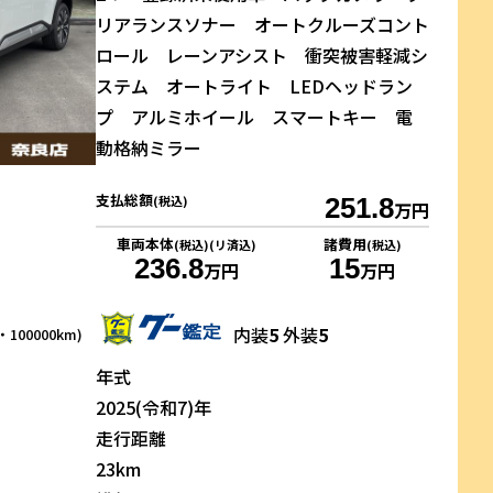
リアランスソナー オートクルーズコント
ロール レーンアシスト 衝突被害軽減シ
ステム オートライト LEDヘッドラン
プ アルミホイール スマートキー 電
動格納ミラー
支払総額
(税込)
251.8
万円
車両本体
諸費用
(税込)(リ済込)
(税込)
236.8
15
万円
万円
内装
5
外装
5
100000km)
年式
2025(令和7)年
走行距離
23km