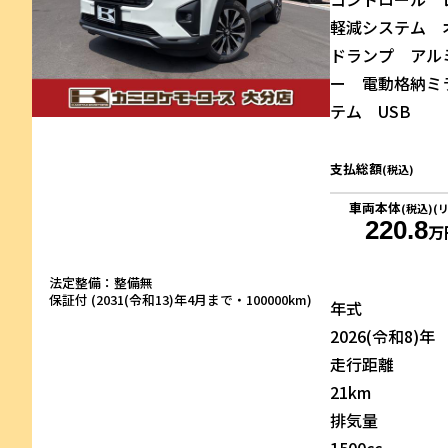
軽減システム 
ドランプ アル
ー 電動格納ミ
テム USB
支払総額
(税込)
車両本体
(税込)(
220.8
万
法定整備：整備無
保証付 (2031(令和13)年4月まで・100000km)
年式
2026(令和8)年
走行距離
21km
排気量
1500cc