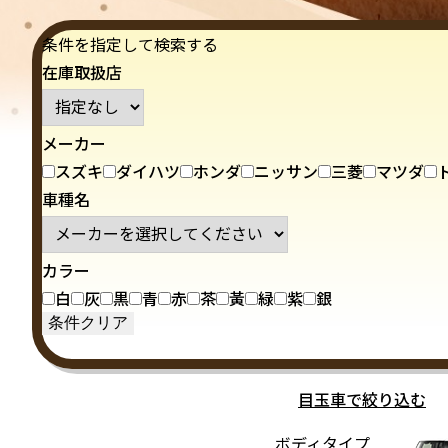
条件を指定して検索する
在庫取扱店
メーカー
スズキ
ダイハツ
ホンダ
ニッサン
三菱
マツダ
車種名
カラー
白
灰
黒
青
赤
茶
黃
緑
紫
銀
目玉車で絞り込む
ボディタイプ