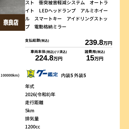
スト 衝突被害軽減システム オートラ
イト LEDヘッドランプ アルミホイー
ル スマートキー アイドリングストッ
プ 電動格納ミラー
支払総額
(税込)
239.8
万円
車両本体
諸費用
(税込)(リ済込)
(税込)
224.8
15
万円
万円
内装
5
外装
5
00000km)
年式
2026(令和8)年
走行距離
5km
排気量
1200cc