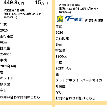
449.8
15
万円
万円
法定整備：整備無
保証付 (2031(令和13)年4月まで・
法定整備：整備無
10000km)
保証付 (2031(令和13)年6月まで・
100000km)
内装
5
外装
5
年式
年式
2026
2026
走行距離
走行距離
6km
8km
排気量
排気量
2500cc
1800cc
車検
車検
2029年6月
2029年4月
色
色
ホワイト
プラチナホワイトパールマイカ
修復歴
修復歴
なし
なし
お問い合わせ
詳細はこちら
お問い合わせ
詳細はこちら