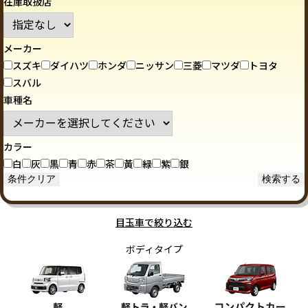
在庫取扱店
メーカー
スズキ
ダイハツ
ホンダ
ニッサン
三菱
マツダ
トヨタ
スバル
車種名
カラー
白
灰
黒
青
赤
茶
黃
緑
紫
銀
目玉車で絞り込む
ボディタイプ