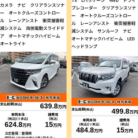
TX Lパッケージ 4WD ドライ
カメラ ナビ クリアランスソナ
ブレコーダー クリアランスソナ
ー オートクルーズコントロー
ー オートクルーズコントロー
ル レーンアシスト 衝突被害軽
ル レーンアシスト 衝突被害軽
減システム 両側電動スライドド
減システム サンルーフ ナビ
ア オートマチックハイビーム
オートマチックハイビーム LED
オートライト
ヘッドランプ
支払総額
(税込)
639.8
万円
支払総額
(税込)
499.8
万円
車両本体
諸費用
(税込)(リ済込)
(税込)
車両本体
諸費用
624.8
15
(税込)(リ済込)
(税込)
万円
万円
484.8
15
万円
万円
法定整備：整備無
保証付 (2029(令和11)年1月まで・