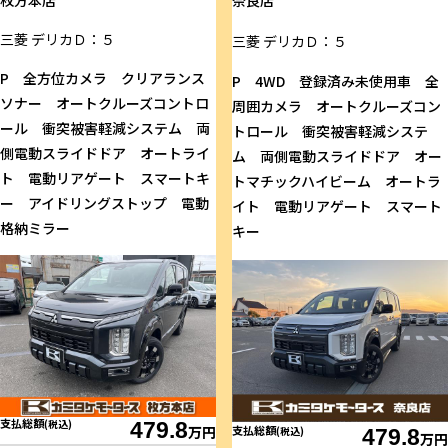
枚方本店
奈良店
三菱
デリカＤ：５
三菱
デリカＤ：５
P 全方位カメラ クリアランス
P 4WD 登録済み未使用車 全
ソナー オートクルーズコントロ
周囲カメラ オートクルーズコン
ール 衝突被害軽減システム 両
トロール 衝突被害軽減システ
側電動スライドドア オートライ
ム 両側電動スライドドア オー
ト 電動リアゲート スマートキ
トマチックハイビーム オートラ
ー アイドリングストップ 電動
イト 電動リアゲート スマート
格納ミラー
キー
支払総額
(税込)
479.8
支払総額
万円
(税込)
479.8
万円