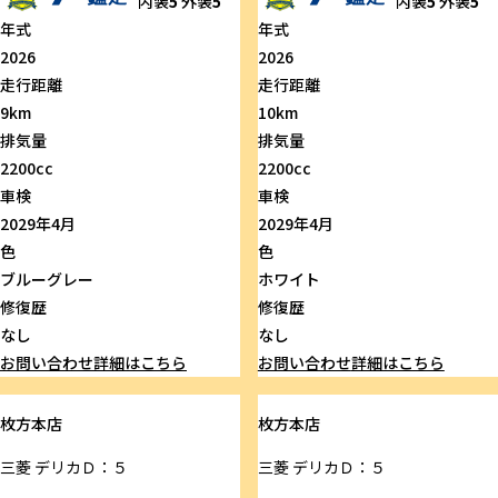
内装
5
外装
5
内装
5
外装
5
年式
年式
2026
2026
走行距離
走行距離
9km
10km
排気量
排気量
2200cc
2200cc
車検
車検
2029年4月
2029年4月
色
色
ブルーグレー
ホワイト
修復歴
修復歴
なし
なし
お問い合わせ
詳細はこちら
お問い合わせ
詳細はこちら
枚方本店
枚方本店
三菱
デリカＤ：５
三菱
デリカＤ：５