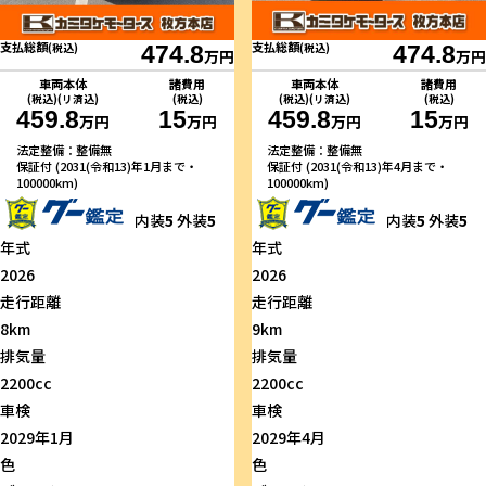
支払総額
支払総額
(税込)
474.8
(税込)
474.8
万円
万円
車両本体
諸費用
車両本体
諸費用
(税込)(リ済込)
(税込)
(税込)(リ済込)
(税込)
459.8
15
459.8
15
万円
万円
万円
万円
法定整備：整備無
法定整備：整備無
保証付 (2031(令和13)年1月まで・
保証付 (2031(令和13)年4月まで・
100000km)
100000km)
内装
5
外装
5
内装
5
外装
5
年式
年式
2026
2026
走行距離
走行距離
8km
9km
排気量
排気量
2200cc
2200cc
車検
車検
2029年1月
2029年4月
色
色