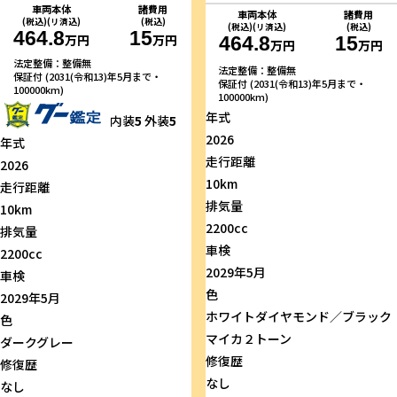
車両本体
諸費用
車両本体
諸費用
(税込)(リ済込)
(税込)
(税込)(リ済込)
(税込)
464.8
15
万円
万円
464.8
15
万円
万円
法定整備：整備無
法定整備：整備無
保証付 (2031(令和13)年5月まで・
保証付 (2031(令和13)年5月まで・
100000km)
100000km)
年式
内装
5
外装
5
2026
年式
走行距離
2026
10km
走行距離
排気量
10km
2200cc
排気量
車検
2200cc
2029年5月
車検
色
2029年5月
ホワイトダイヤモンド／ブラック
色
マイカ２トーン
ダークグレー
修復歴
修復歴
なし
なし