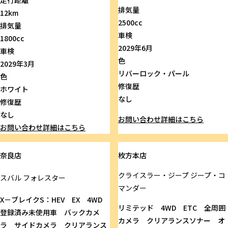
走行距離
排気量
12km
2500cc
排気量
車検
1800cc
2029年6月
車検
色
2029年3月
リバーロック・パール
色
修復歴
ホワイト
なし
修復歴
なし
お問い合わせ
詳細はこちら
お問い合わせ
詳細はこちら
奈良店
枚方本店
クライスラー・ジープ
ジープ・コ
スバル
フォレスター
マンダー
X－ブレイクS：HEV EX 4WD
リミテッド 4WD ETC 全周囲
登録済み未使用車 バックカメ
カメラ クリアランスソナー オ
ラ サイドカメラ クリアランス