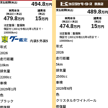
支払総額
(税込)
494.8
万円
支払総額
(税込)
489.8
車両本体
諸費用
万円
(税込)(リ済込)
(税込)
479.8
15
車両本体
諸費用
万円
万円
(税込)(リ済込)
(税込)
474.8
15
法定整備：整備無
万円
万円
保証付 (2031(令和13)年1月まで・
100000km)
法定整備：整備無
保証付 (2031(令和13)年6月まで・
内装
5
外装
5
100000km)
年式
年式
2026
2026
走行距離
走行距離
5km
10km
排気量
排気量
2500cc
2200cc
車検
車検
2029年6月
2029年1月
色
色
クリスタルホワイトパール
ブラック
修復歴
修復歴