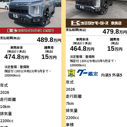
支払総額
(税込)
479.8
万円
支払総額
(税込)
489.8
車両本体
諸費用
万円
(税込)(リ済込)
(税込)
464.8
15
車両本体
諸費用
万円
万円
(税込)(リ済込)
(税込)
474.8
15
法定整備：整備無
万円
万円
保証付 (2031(令和13)年5月まで・
100000km)
法定整備：整備無
保証付 (2031(令和13)年5月まで・
内装
5
外装
5
100000km)
年式
年式
2026
2026
走行距離
走行距離
7km
10km
排気量
排気量
2200cc
2200cc
車検