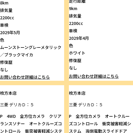
走行距離
8km
9km
排気量
排気量
2200cc
2200cc
車検
車検
2029年5月
2029年4月
色
色
ムーンストーングレーメタリック
ホワイト
／ブラックマイカ
修復歴
修復歴
なし
なし
お問い合わせ
詳細はこちら
お問い合わせ
詳細はこちら
枚方本店
枚方本店
三菱
デリカＤ：５
三菱
デリカＤ：５
P 4WD 全方位カメラ クリア
P 全方位カメラ オートクルー
ランスソナー オートクルーズコ
ズコントロール 衝突被害軽減シ
ントロール 衝突被害軽減システ
ステム 両側電動スライドドア