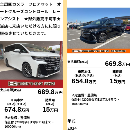
全周囲カメラ フロアマット オ
ートクルーズコントロール レー
ンアシスト ★県外販売不可車★
当店に来店いただける方にに限り
販売させていただきます。
支払総額
(税込)
669.8
万円
車両本体
諸費用
(税込)(リ済込)
(税込)
654.8
15
万円
万円
支払総額
(税込)
689.8
万円
法定整備：整備無
保証付 (2029(令和11)年3月まで・
車両本体
諸費用
100000km)
(税込)(リ済込)
(税込)
674.8
15
万円
万円
法定整備：整備無
年式
保証付 (2030(令和12)年11月まで・
100000km)
2024