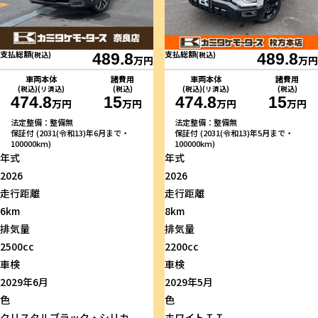
支払総額
支払総額
(税込)
489.8
(税込)
489.8
万円
万円
車両本体
諸費用
車両本体
諸費用
(税込)(リ済込)
(税込)
(税込)(リ済込)
(税込)
474.8
15
474.8
15
万円
万円
万円
万円
法定整備：整備無
法定整備：整備無
保証付 (2031(令和13)年6月まで・
保証付 (2031(令和13)年5月まで・
100000km)
100000km)
年式
年式
2026
2026
走行距離
走行距離
6km
8km
排気量
排気量
2500cc
2200cc
車検
車検
2029年6月
2029年5月
色
色
クリスタルブラック・シリカ
ホワイトＩＩ