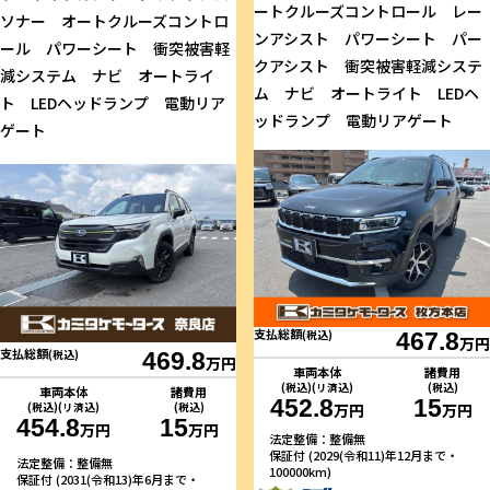
ートクルーズコントロール レー
ソナー オートクルーズコントロ
ンアシスト パワーシート パー
ール パワーシート 衝突被害軽
クアシスト 衝突被害軽減システ
減システム ナビ オートライ
ム ナビ オートライト LEDヘ
ト LEDヘッドランプ 電動リア
ッドランプ 電動リアゲート
ゲート
支払総額
(税込)
467.8
万円
支払総額
(税込)
469.8
万円
車両本体
諸費用
(税込)(リ済込)
(税込)
車両本体
諸費用
452.8
15
(税込)(リ済込)
(税込)
万円
万円
454.8
15
万円
万円
法定整備：整備無
保証付 (2029(令和11)年12月まで・
法定整備：整備無
100000km)
保証付 (2031(令和13)年6月まで・