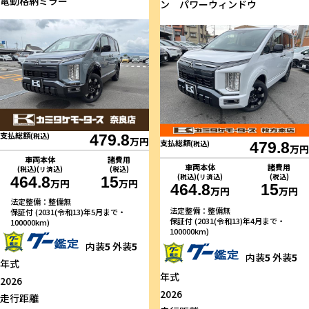
電動格納ミラー
ン パワーウィンドウ
支払総額
(税込)
479.8
万円
支払総額
(税込)
479.8
万円
車両本体
諸費用
車両本体
諸費用
(税込)(リ済込)
(税込)
(税込)(リ済込)
(税込)
464.8
15
万円
万円
464.8
15
万円
万円
法定整備：整備無
法定整備：整備無
保証付 (2031(令和13)年5月まで・
保証付 (2031(令和13)年4月まで・
100000km)
100000km)
内装
5
外装
5
内装
5
外装
5
年式
年式
2026
2026
走行距離