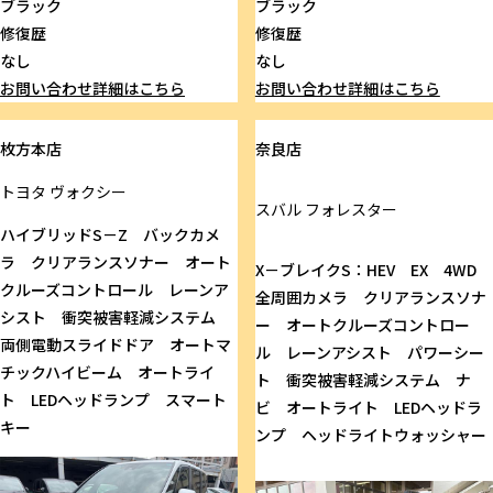
ブラック
ブラック
修復歴
修復歴
なし
なし
お問い合わせ
詳細はこちら
お問い合わせ
詳細はこちら
枚方本店
奈良店
トヨタ
ヴォクシー
スバル
フォレスター
ハイブリッドS－Z バックカメ
ラ クリアランスソナー オート
X－ブレイクS：HEV EX 4WD
クルーズコントロール レーンア
全周囲カメラ クリアランスソナ
シスト 衝突被害軽減システム
ー オートクルーズコントロー
両側電動スライドドア オートマ
ル レーンアシスト パワーシー
チックハイビーム オートライ
ト 衝突被害軽減システム ナ
ト LEDヘッドランプ スマート
ビ オートライト LEDヘッドラ
キー
ンプ ヘッドライトウォッシャー