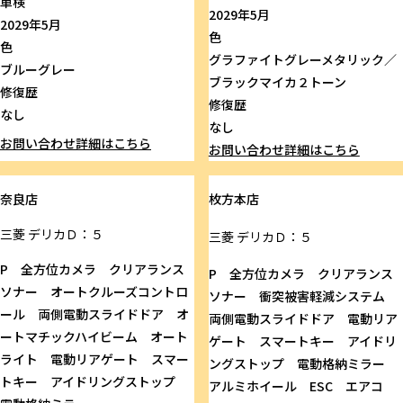
車検
2029年5月
2029年5月
色
色
グラファイトグレーメタリック／
ブルーグレー
ブラックマイカ２トーン
修復歴
修復歴
なし
なし
お問い合わせ
詳細はこちら
お問い合わせ
詳細はこちら
奈良店
枚方本店
三菱
デリカＤ：５
三菱
デリカＤ：５
P 全方位カメラ クリアランス
P 全方位カメラ クリアランス
ソナー オートクルーズコントロ
ソナー 衝突被害軽減システム
ール 両側電動スライドドア オ
両側電動スライドドア 電動リア
ートマチックハイビーム オート
ゲート スマートキー アイドリ
ライト 電動リアゲート スマー
ングストップ 電動格納ミラー
トキー アイドリングストップ
アルミホイール ESC エアコ