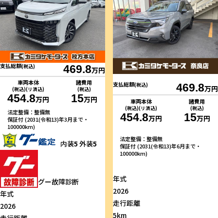
支払総額
(税込)
469.8
万円
車両本体
諸費用
支払総額
(税込)
469.8
万円
(税込)(リ済込)
(税込)
454.8
15
万円
万円
車両本体
諸費用
(税込)(リ済込)
(税込)
法定整備：整備無
454.8
15
万円
万円
保証付 (2031(令和13)年3月まで・
100000km)
法定整備：整備無
内装
5
外装
5
保証付 (2031(令和13)年6月まで・
100000km)
年式
グー故障診断
2026
年式
走行距離
2026
5km