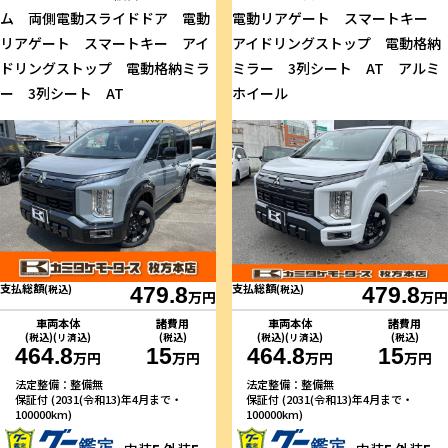
ム 両側電動スライドドア 電動
電動リアゲート スマートキー
リアゲート スマートキー アイ
アイドリングストップ 電動格納
ドリングストップ 電動格納ミラ
ミラー 3列シート AT アルミ
ー 3列シート AT
ホイール
支払総額
支払総額
(税込)
479.8
(税込)
479.8
万円
万円
車両本体
諸費用
車両本体
諸費用
(税込)(リ済込)
(税込)
(税込)(リ済込)
(税込)
464.8
15
464.8
15
万円
万円
万円
万円
法定整備：整備無
法定整備：整備無
保証付 (2031(令和13)年4月まで・
保証付 (2031(令和13)年4月まで・
100000km)
100000km)