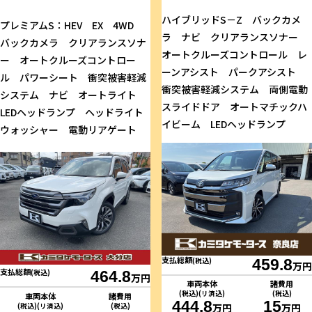
ハイブリッドS－Z バックカメ
プレミアムS：HEV EX 4WD
ラ ナビ クリアランスソナー
バックカメラ クリアランスソナ
オートクルーズコントロール レ
ー オートクルーズコントロー
ーンアシスト パークアシスト
ル パワーシート 衝突被害軽減
衝突被害軽減システム 両側電動
システム ナビ オートライト
スライドドア オートマチックハ
LEDヘッドランプ ヘッドライト
イビーム LEDヘッドランプ
ウォッシャー 電動リアゲート
支払総額
(税込)
459.8
万円
支払総額
(税込)
464.8
万円
車両本体
諸費用
(税込)(リ済込)
(税込)
車両本体
諸費用
444.8
15
(税込)(リ済込)
(税込)
万円
万円