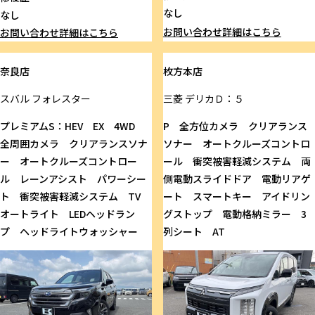
なし
なし
お問い合わせ
詳細はこちら
お問い合わせ
詳細はこちら
奈良店
枚方本店
スバル
フォレスター
三菱
デリカＤ：５
プレミアムS：HEV EX 4WD
P 全方位カメラ クリアランス
全周囲カメラ クリアランスソナ
ソナー オートクルーズコントロ
ー オートクルーズコントロー
ール 衝突被害軽減システム 両
ル レーンアシスト パワーシー
側電動スライドドア 電動リアゲ
ト 衝突被害軽減システム TV
ート スマートキー アイドリン
オートライト LEDヘッドラン
グストップ 電動格納ミラー 3
プ ヘッドライトウォッシャー
列シート AT