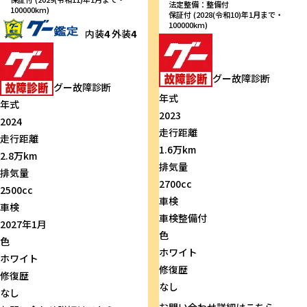
法定整備：整備付
100000km)
保証付 (2028(令和10)年1月まで・
100000km)
内装
4
外装
4
グー故障診断
グー故障診断
年式
年式
2023
2024
走行距離
走行距離
1.6万km
2.8万km
排気量
排気量
2700cc
2500cc
車検
車検
車検整備付
2027年1月
色
色
ホワイト
ホワイト
修復歴
修復歴
なし
なし
お問い合わせ
詳細はこちら