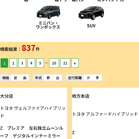
837
検索結果：
件
...
1
2
3
4
5
20
21
▸
価格
安
高
年式
新
古
走行距離
少
多
大分店
枚方本店
トヨタ
ヴェルファイアハイブリッ
トヨタ
アルファードハイブリッド
ド
Z プレミア 左右独立ムーンル
Z
ーフ デジタルインナーミラー