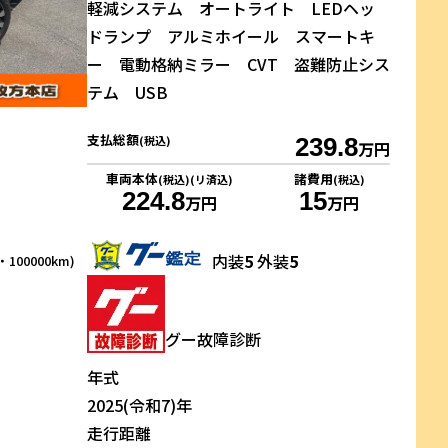
軽減システム オートライト LEDヘッ
ドランプ アルミホイール スマートキ
ー 電動格納ミラー CVT 盗難防止シス
テム USB
支払総額
(税込)
239.8
万円
車両本体
諸費用
(税込)(リ済込)
(税込)
224.8
15
万円
万円
内装
5
外装
5
100000km)
グー故障診断
年式
2025(令和7)年
走行距離