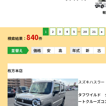
...
1
2
3
4
5
20
21
▸
840
検索結果：
件
並替え
価格
安
高
年式
新
古
枚方本店
スズキ
ハスラー
タフワイルド 
ートクルーズコ