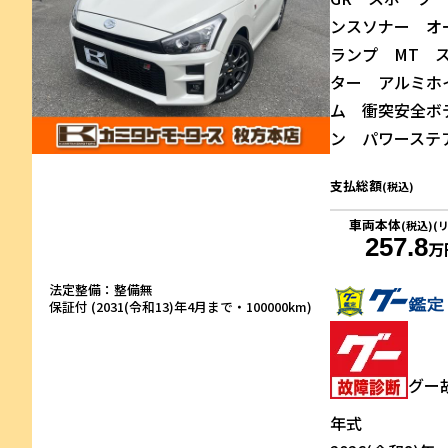
ンスソナー オ
ランプ MT 
ター アルミホ
ム 衝突安全ボデ
ン パワーステ
支払総額
(税込)
車両本体
(税込)(
257.8
万
法定整備：整備無
保証付 (2031(令和13)年4月まで・100000km)
グー
年式