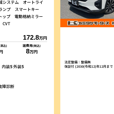
減システム オートライ
ドランプ スマートキー
トップ 電動格納ミラー
CVT
172.8
万円
諸費用
リ済込)
(税込)
8
円
万円
法定整備：整備無
内装
5
外装
5
保証付 (2030(令和12)年12月まで・
故障診断