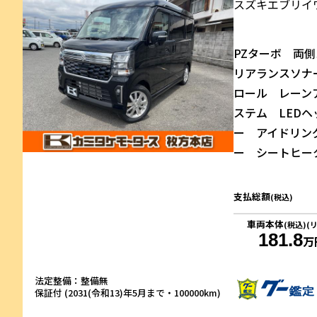
スズキ
エブリイ
PZターボ 両
リアランスソナ
ロール レーン
ステム LED
ー アイドリン
ー シートヒー
支払総額
(税込)
車両本体
(税込)(
181.8
万
法定整備：整備無
保証付 (2031(令和13)年5月まで・100000km)