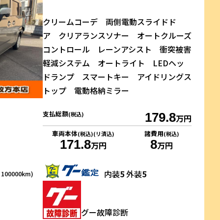
クリームコーデ 両側電動スライドド
ア クリアランスソナー オートクルーズ
コントロール レーンアシスト 衝突被害
軽減システム オートライト LEDヘッ
ドランプ スマートキー アイドリングス
トップ 電動格納ミラー
支払総額
(税込)
179.8
万円
車両本体
諸費用
(税込)(リ済込)
(税込)
171.8
8
万円
万円
内装
5
外装
5
00000km)
グー故障診断