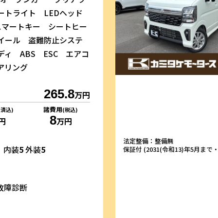
ートライト LEDヘッド
スマートキー シートヒー
イール 盗難防止システ
ィ ABS ESC エアコ
アリング
265.8
万円
諸費用
リ済込)
(税込)
8
円
万円
法定整備：整備無
内装
5
外装
5
保証付 (2031(令和13)年5月まで・1
故障診断