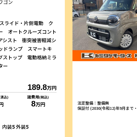
ワゴン
側スライド・片側電動 ク
ー オートクルーズコント
アシスト 衝突被害軽減シ
ヘッドランプ スマートキ
グストップ 電動格納ミラ
ター
189.8
万円
諸費用
リ済込)
(税込)
8
法定整備：整備無
円
万円
保証付 (2030(令和12)年9月まで・1
内装
5
外装
5