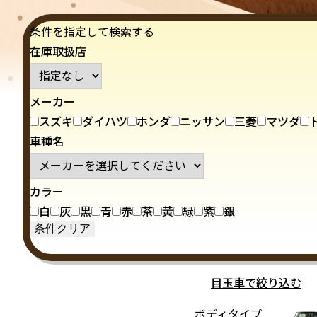
条件を指定して検索する
在庫取扱店
メーカー
スズキ
ダイハツ
ホンダ
ニッサン
三菱
マツダ
車種名
カラー
白
灰
黒
青
赤
茶
黃
緑
紫
銀
目玉車で絞り込む
ボディタイプ