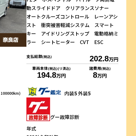
動スライドドア クリアランスソナー
オートクルーズコントロール レーンアシ
スト 衝突被害軽減システム スマート
キー アイドリングストップ 電動格納ミ
ラー シートヒーター CVT ESC
支払総額
(税込)
202.8
万円
車両本体
諸費用
(税込)(リ済込)
(税込)
194.8
8
万円
万円
内装
5
外装
5
00000km)
グー故障診断
年式