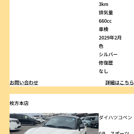
3km
排気量
660cc
車検
2029年2月
色
シルバー
修復歴
なし
お問い合わせ
詳細はこち
枚方本店
ダイハツ
コペン
GR スポーツ