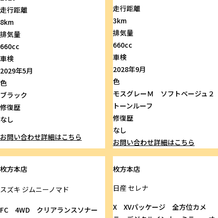
走行距離
走行距離
3km
8km
排気量
排気量
660cc
660cc
車検
車検
2028年9月
2029年5月
色
色
モスグレーＭ ソフトベージュ２
ブラック
トーンルーフ
修復歴
修復歴
なし
なし
お問い合わせ
詳細はこちら
お問い合わせ
詳細はこちら
枚方本店
枚方本店
日産
セレナ
スズキ
ジムニーノマド
X XVパッケージ 全方位カメ
FC 4WD クリアランスソナー