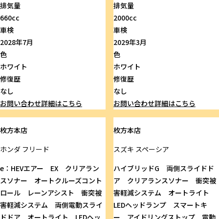
排気量
排気量
660cc
2000cc
車検
車検
2028年7月
2029年3月
色
色
ホワイト
ホワイト
修復歴
修復歴
なし
なし
お問い合わせ
詳細はこちら
お問い合わせ
詳細はこちら
枚方本店
枚方本店
ホンダ
フリード
スズキ
スペーシア
e：HEVエアー EX クリアラン
ハイブリッドG 両側スライドド
スソナー オートクルーズコント
ア クリアランスソナー 衝突被
ロール レーンアシスト 衝突被
害軽減システム オートライト
害軽減システム 両側電動スライ
LEDヘッドランプ スマートキ
ドドア オートライト LEDヘッ
ー アイドリングストップ 電動