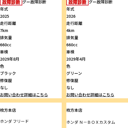
グー故障診断
グー故障診断
年式
年式
2025
2026
走行距離
走行距離
7km
4km
排気量
排気量
660cc
660cc
車検
車検
2029年8月
2029年4月
色
色
ブラック
グリーン
修復歴
修復歴
なし
なし
お問い合わせ
詳細はこちら
お問い合わせ
詳細はこちら
枚方本店
枚方本店
ホンダ
フリード
ホンダ
Ｎ－ＢＯＸカスタム