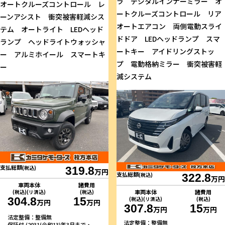
ラ デジタルインナーミラー オ
オートクルーズコントロール レ
ートクルーズコントロール リア
ーンアシスト 衝突被害軽減シス
オートエアコン 両側電動スライ
テム オートライト LEDヘッド
ドドア LEDヘッドランプ スマ
ランプ ヘッドライトウォッシャ
ートキー アイドリングストッ
ー アルミホイール スマートキ
プ 電動格納ミラー 衝突被害軽
ー
減システム
支払総額
(税込)
319.8
万円
支払総額
(税込)
322.8
万円
車両本体
諸費用
車両本体
諸費用
(税込)(リ済込)
(税込)
304.8
15
(税込)(リ済込)
(税込)
万円
万円
307.8
15
万円
万円
法定整備：整備無
法定整備：整備無
保証付 (2031(令和13)年3月まで・