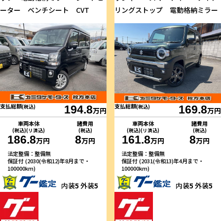
ーター ベンチシート CVT
リングストップ 電動格納ミラー
支払総額
支払総額
(税込)
194.8
(税込)
169.8
万円
万円
車両本体
諸費用
車両本体
諸費用
(税込)(リ済込)
(税込)
(税込)(リ済込)
(税込)
186.8
8
161.8
8
万円
万円
万円
万円
法定整備：整備無
法定整備：整備無
保証付 (2030(令和12)年8月まで・
保証付 (2031(令和13)年4月まで・
100000km)
100000km)
内装
5
外装
5
内装
5
外装
5