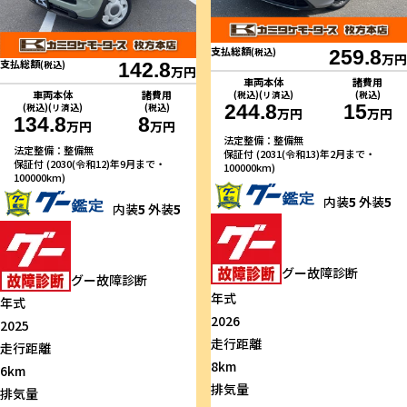
支払総額
(税込)
259.8
万円
支払総額
(税込)
142.8
万円
車両本体
諸費用
車両本体
諸費用
(税込)(リ済込)
(税込)
244.8
15
(税込)(リ済込)
(税込)
万円
万円
134.8
8
万円
万円
法定整備：整備無
法定整備：整備無
保証付 (2031(令和13)年2月まで・
保証付 (2030(令和12)年9月まで・
100000km)
100000km)
内装
5
外装
5
内装
5
外装
5
グー故障診断
グー故障診断
年式
年式
2026
2025
走行距離
走行距離
8km
6km
排気量
排気量