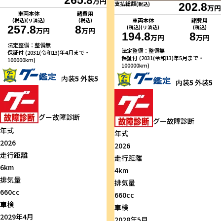
万円
支払総額
(税込)
202.8
万円
車両本体
諸費用
車両本体
諸費用
(税込)(リ済込)
(税込)
257.8
8
(税込)(リ済込)
(税込)
万円
万円
194.8
8
万円
万円
法定整備：整備無
法定整備：整備無
保証付 (2031(令和13)年4月まで・
保証付 (2031(令和13)年5月まで・
100000km)
100000km)
内装
5
外装
5
内装
5
外装
5
グー故障診断
グー故障診断
年式
年式
2026
2026
走行距離
走行距離
6km
4km
排気量
排気量
660cc
660cc
車検
車検
2029年4月
2028年5月