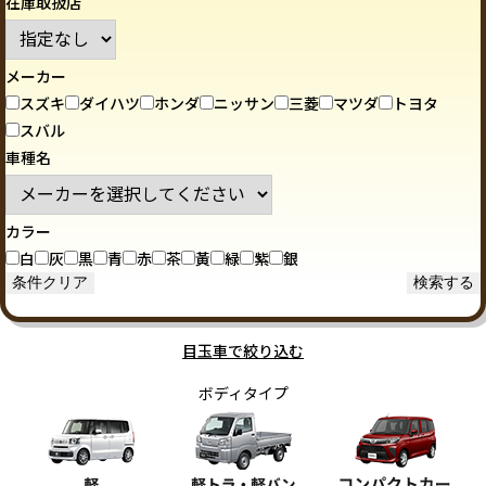
在庫取扱店
メーカー
スズキ
ダイハツ
ホンダ
ニッサン
三菱
マツダ
トヨタ
スバル
車種名
カラー
白
灰
黒
青
赤
茶
黃
緑
紫
銀
目玉車で絞り込む
ボディタイプ