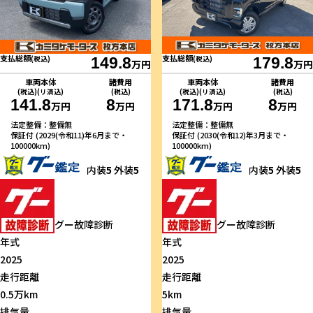
支払総額
支払総額
(税込)
149.8
(税込)
179.8
万円
万円
車両本体
諸費用
車両本体
諸費用
(税込)(リ済込)
(税込)
(税込)(リ済込)
(税込)
141.8
8
171.8
8
万円
万円
万円
万円
法定整備：整備無
法定整備：整備無
保証付 (2029(令和11)年6月まで・
保証付 (2030(令和12)年3月まで・
100000km)
100000km)
内装
5
外装
5
内装
5
外装
5
グー故障診断
グー故障診断
年式
年式
2025
2025
走行距離
走行距離
0.5万km
5km
排気量
排気量