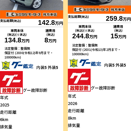
支払総額
(税込)
259.8
万円
支払総額
(税込)
142.8
万円
車両本体
諸費用
車両本体
諸費用
(税込)(リ済込)
(税込)
244.8
15
(税込)(リ済込)
(税込)
万円
万円
134.8
8
万円
万円
法定整備：整備無
法定整備：整備無
保証付 (2031(令和13)年2月まで・
保証付 (2030(令和12)年9月まで・
100000km)
100000km)
内装
5
外装
5
内装
5
外装
5
グー故障診断
グー故障診断
年式
年式
2026
2025
走行距離
走行距離
8km
6km
排気量
排気量