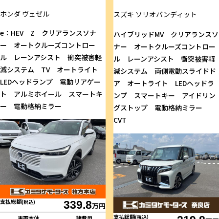
ホンダ
ヴェゼル
スズキ
ソリオバンディット
e：HEV Z クリアランスソナ
ハイブリッドMV クリアランスソ
ー オートクルーズコントロー
ナー オートクルーズコントロー
ル レーンアシスト 衝突被害軽
ル レーンアシスト 衝突被害軽
減システム TV オートライト
減システム 両側電動スライドド
LEDヘッドランプ 電動リアゲー
ア オートライト LEDヘッドラ
ト アルミホイール スマートキ
ンプ スマートキー アイドリン
ー 電動格納ミラー
グストップ 電動格納ミラー
CVT
支払総額
(税込)
339.8
万円
支払総額
(税込)
車両本体
諸費用