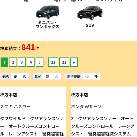
841
検索結果：
件
...
1
2
3
4
5
21
22
▸
価格
安
高
年式
新
古
走行距離
少
多
枚方本店
枚方本店
スズキ
ハスラー
ホンダ
ＷＲ－Ｖ
タフワイルド クリアランスソナ
Z クリアランスソナー オート
ー オートクルーズコントロー
クルーズコントロール レーンア
ル レーンアシスト 衝突被害軽
シスト 衝突被害軽減システム