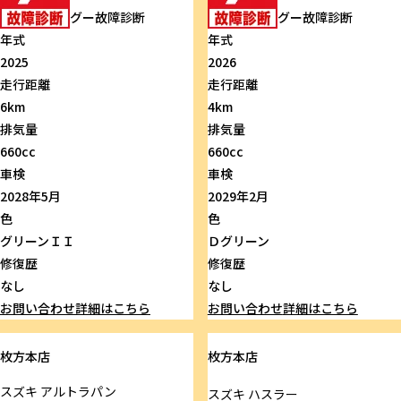
グー故障診断
グー故障診断
年式
年式
2025
2026
走行距離
走行距離
6km
4km
排気量
排気量
660cc
660cc
車検
車検
2028年5月
2029年2月
色
色
グリーンＩＩ
Ｄグリーン
修復歴
修復歴
なし
なし
お問い合わせ
詳細はこちら
お問い合わせ
詳細はこちら
枚方本店
枚方本店
スズキ
アルトラパン
スズキ
ハスラー