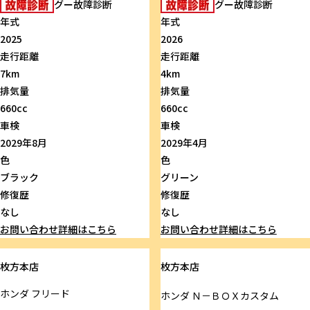
グー故障診断
グー故障診断
年式
年式
2025
2026
走行距離
走行距離
7km
4km
排気量
排気量
660cc
660cc
車検
車検
2029年8月
2029年4月
色
色
ブラック
グリーン
修復歴
修復歴
なし
なし
お問い合わせ
詳細はこちら
お問い合わせ
詳細はこちら
枚方本店
枚方本店
ホンダ
フリード
ホンダ
Ｎ－ＢＯＸカスタム