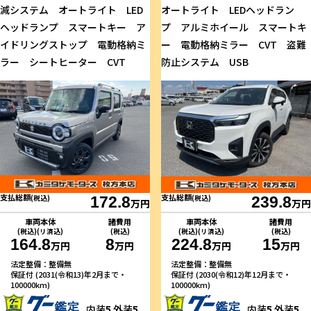
減システム オートライト LED
オートライト LEDヘッドラン
ヘッドランプ スマートキー ア
プ アルミホイール スマートキ
イドリングストップ 電動格納ミ
ー 電動格納ミラー CVT 盗難
ラー シートヒーター CVT
防止システム USB
支払総額
支払総額
(税込)
172.8
(税込)
239.8
万円
万円
車両本体
諸費用
車両本体
諸費用
(税込)(リ済込)
(税込)
(税込)(リ済込)
(税込)
164.8
8
224.8
15
万円
万円
万円
万円
法定整備：整備無
法定整備：整備無
保証付 (2031(令和13)年2月まで・
保証付 (2030(令和12)年12月まで・
100000km)
100000km)
内装
5
外装
5
内装
5
外装
5