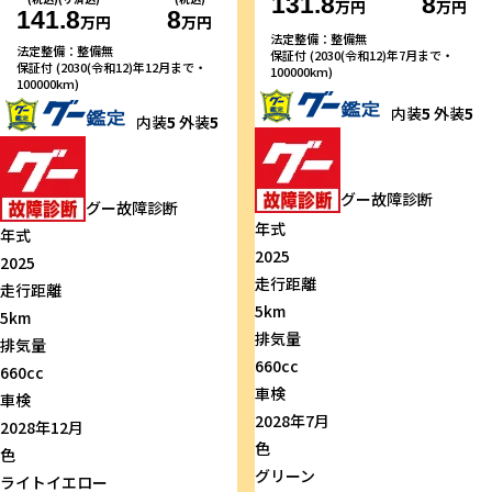
131.8
8
万円
万円
141.8
8
万円
万円
法定整備：整備無
法定整備：整備無
保証付 (2030(令和12)年7月まで・
保証付 (2030(令和12)年12月まで・
100000km)
100000km)
内装
5
外装
5
内装
5
外装
5
グー故障診断
グー故障診断
年式
年式
2025
2025
走行距離
走行距離
5km
5km
排気量
排気量
660cc
660cc
車検
車検
2028年7月
2028年12月
色
色
グリーン
ライトイエロー