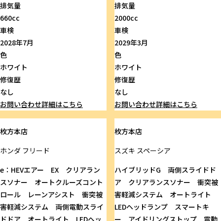
排気量
排気量
660cc
2000cc
車検
車検
2028年7月
2029年3月
色
色
ホワイト
ホワイト
修復歴
修復歴
なし
なし
お問い合わせ
詳細はこちら
お問い合わせ
詳細はこちら
枚方本店
枚方本店
ホンダ
フリード
スズキ
スペーシア
e：HEVエアー EX クリアラン
ハイブリッドG 両側スライドド
スソナー オートクルーズコント
ア クリアランスソナー 衝突被
ロール レーンアシスト 衝突被
害軽減システム オートライト
害軽減システム 両側電動スライ
LEDヘッドランプ スマートキ
ドドア オートライト LEDヘッ
ー アイドリングストップ 電動