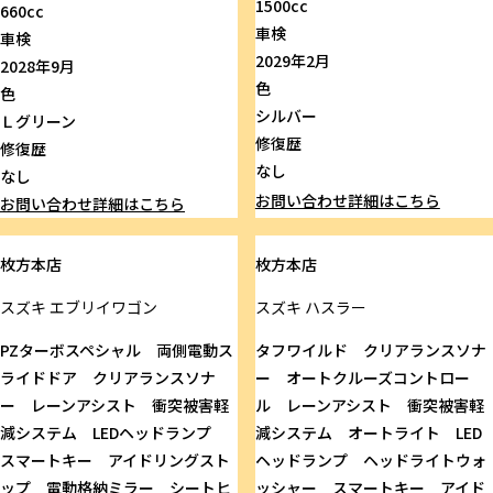
1500cc
660cc
車検
車検
2029年2月
2028年9月
色
色
シルバー
Ｌグリーン
修復歴
修復歴
なし
なし
お問い合わせ
詳細はこちら
お問い合わせ
詳細はこちら
枚方本店
枚方本店
スズキ
エブリイワゴン
スズキ
ハスラー
PZターボスペシャル 両側電動ス
タフワイルド クリアランスソナ
ライドドア クリアランスソナ
ー オートクルーズコントロー
ー レーンアシスト 衝突被害軽
ル レーンアシスト 衝突被害軽
減システム LEDヘッドランプ
減システム オートライト LED
スマートキー アイドリングスト
ヘッドランプ ヘッドライトウォ
ップ 電動格納ミラー シートヒ
ッシャー スマートキー アイド