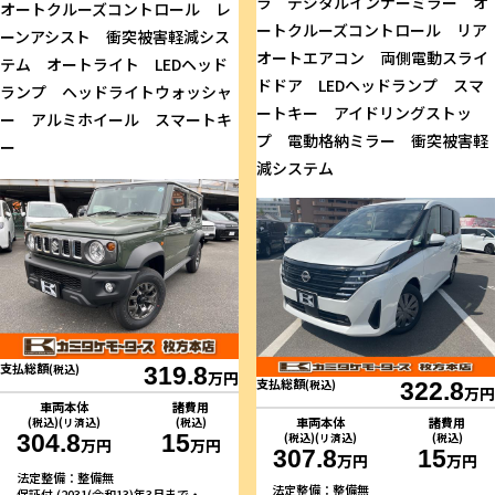
ラ デジタルインナーミラー オ
オートクルーズコントロール レ
ートクルーズコントロール リア
ーンアシスト 衝突被害軽減シス
オートエアコン 両側電動スライ
テム オートライト LEDヘッド
ドドア LEDヘッドランプ スマ
ランプ ヘッドライトウォッシャ
ートキー アイドリングストッ
ー アルミホイール スマートキ
プ 電動格納ミラー 衝突被害軽
ー
減システム
支払総額
(税込)
319.8
万円
支払総額
(税込)
322.8
万円
車両本体
諸費用
車両本体
諸費用
(税込)(リ済込)
(税込)
304.8
15
(税込)(リ済込)
(税込)
万円
万円
307.8
15
万円
万円
法定整備：整備無
法定整備：整備無
保証付 (2031(令和13)年3月まで・