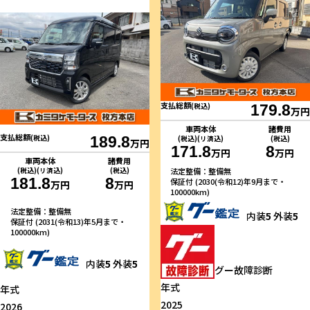
支払総額
(税込)
179.8
万円
車両本体
諸費用
支払総額
(税込)
189.8
(税込)(リ済込)
(税込)
万円
171.8
8
万円
万円
車両本体
諸費用
(税込)(リ済込)
(税込)
法定整備：整備無
181.8
8
保証付 (2030(令和12)年9月まで・
万円
万円
100000km)
法定整備：整備無
内装
5
外装
5
保証付 (2031(令和13)年5月まで・
100000km)
内装
5
外装
5
グー故障診断
年式
年式
2025
2026