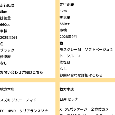
走行距離
走行距離
3km
8km
排気量
排気量
660cc
660cc
車検
車検
2028年9月
2029年5月
色
色
モスグレーＭ ソフトベージュ２
ブラック
トーンルーフ
修復歴
修復歴
なし
なし
お問い合わせ
詳細はこちら
お問い合わせ
詳細はこちら
枚方本店
枚方本店
日産
セレナ
スズキ
ジムニーノマド
X XVパッケージ 全方位カメ
FC 4WD クリアランスソナー