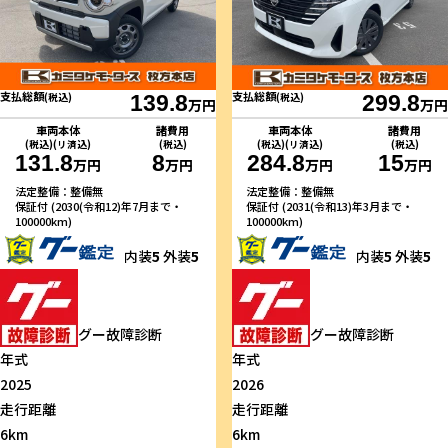
支払総額
支払総額
(税込)
139.8
(税込)
299.8
万円
万円
車両本体
諸費用
車両本体
諸費用
(税込)(リ済込)
(税込)
(税込)(リ済込)
(税込)
131.8
8
284.8
15
万円
万円
万円
万円
法定整備：整備無
法定整備：整備無
保証付 (2030(令和12)年7月まで・
保証付 (2031(令和13)年3月まで・
100000km)
100000km)
内装
5
外装
5
内装
5
外装
5
グー故障診断
グー故障診断
年式
年式
2025
2026
走行距離
走行距離
6km
6km