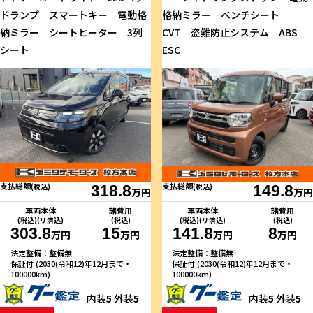
ドランプ スマートキー 電動格
格納ミラー ベンチシート
納ミラー シートヒーター 3列
CVT 盗難防止システム ABS
シート
ESC
支払総額
支払総額
(税込)
318.8
(税込)
149.8
万円
万円
車両本体
諸費用
車両本体
諸費用
(税込)(リ済込)
(税込)
(税込)(リ済込)
(税込)
303.8
15
141.8
8
万円
万円
万円
万円
法定整備：整備無
法定整備：整備無
保証付 (2030(令和12)年12月まで・
保証付 (2030(令和12)年12月まで・
100000km)
100000km)
内装
5
外装
5
内装
5
外装
5