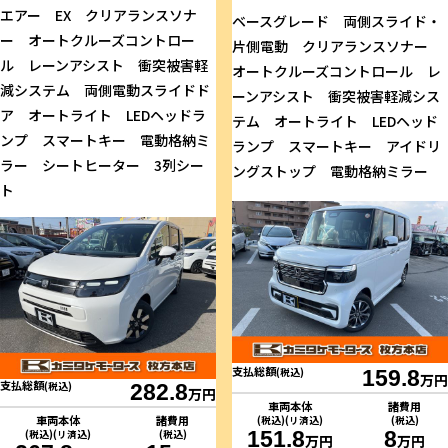
エアー EX クリアランスソナ
ベースグレード 両側スライド・
ー オートクルーズコントロー
片側電動 クリアランスソナー
ル レーンアシスト 衝突被害軽
オートクルーズコントロール レ
減システム 両側電動スライドド
ーンアシスト 衝突被害軽減シス
ア オートライト LEDヘッドラ
テム オートライト LEDヘッド
ンプ スマートキー 電動格納ミ
ランプ スマートキー アイドリ
ラー シートヒーター 3列シー
ングストップ 電動格納ミラー
ト
支払総額
(税込)
159.8
万円
支払総額
(税込)
282.8
万円
車両本体
諸費用
車両本体
諸費用
(税込)(リ済込)
(税込)
151.8
8
(税込)(リ済込)
(税込)
万円
万円