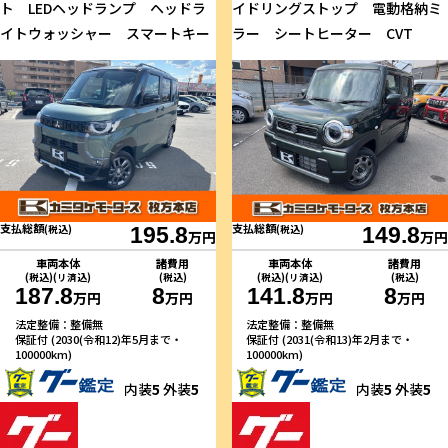
ト LEDヘッドランプ ヘッドラ
イドリングストップ 電動格納ミ
イトウォッシャー スマートキー
ラー シートヒーター CVT
支払総額
支払総額
(税込)
195.8
(税込)
149.8
万円
万円
車両本体
諸費用
車両本体
諸費用
(税込)(リ済込)
(税込)
(税込)(リ済込)
(税込)
187.8
8
141.8
8
万円
万円
万円
万円
法定整備：整備無
法定整備：整備無
保証付 (2030(令和12)年5月まで・
保証付 (2031(令和13)年2月まで・
100000km)
100000km)
内装
5
外装
5
内装
5
外装
5