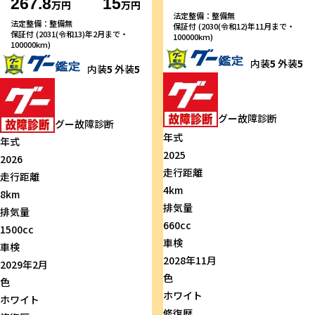
267.8
15
万円
万円
法定整備：整備無
法定整備：整備無
保証付 (2030(令和12)年11月まで・
保証付 (2031(令和13)年2月まで・
100000km)
100000km)
内装
5
外装
5
内装
5
外装
5
グー故障診断
グー故障診断
年式
年式
2025
2026
走行距離
走行距離
4km
8km
排気量
排気量
660cc
1500cc
車検
車検
2028年11月
2029年2月
色
色
ホワイト
ホワイト
修復歴