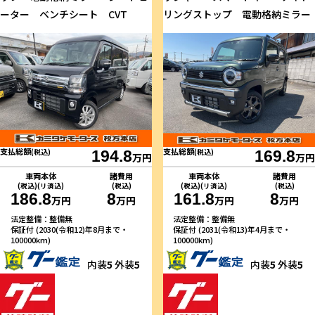
ーター ベンチシート CVT
リングストップ 電動格納ミラー
支払総額
支払総額
(税込)
194.8
(税込)
169.8
万円
万円
車両本体
諸費用
車両本体
諸費用
(税込)(リ済込)
(税込)
(税込)(リ済込)
(税込)
186.8
8
161.8
8
万円
万円
万円
万円
法定整備：整備無
法定整備：整備無
保証付 (2030(令和12)年8月まで・
保証付 (2031(令和13)年4月まで・
100000km)
100000km)
内装
5
外装
5
内装
5
外装
5