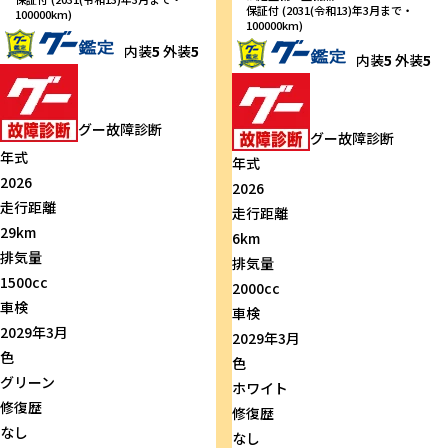
保証付 (2031(令和13)年3月まで・
100000km)
100000km)
内装
5
外装
5
内装
5
外装
5
グー故障診断
グー故障診断
年式
年式
2026
2026
走行距離
走行距離
29km
6km
排気量
排気量
1500cc
2000cc
車検
車検
2029年3月
2029年3月
色
色
グリーン
ホワイト
修復歴
修復歴
なし
なし