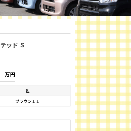
テッド Ｓ
万円
色
ブラウンＩＩ