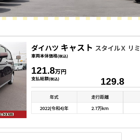
キャスト
ダイハツ
スタイルＸ リミ
車両
本体価格
(税込)
121.8
万円
支払総額
(税込)
129.8
年式
走行距離
2022(令和4)年
2.7万km