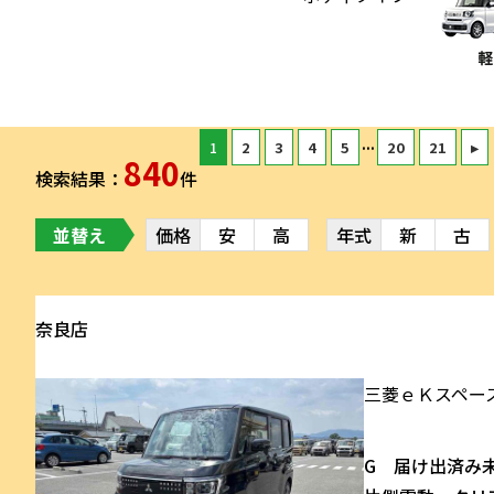
...
1
2
3
4
5
20
21
▸
840
検索結果：
件
並替え
価格
安
高
年式
新
古
奈良店
三菱
ｅＫスペー
G 届け出済み