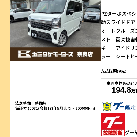
PZターボスペ
動スライドド
オートクルーズ
スト 衝突被害
キー アイドリ
ラー シートヒー
支払総額
(税込)
車両本体
(税込)(
194.8
万
法定整備：整備無
保証付 (2031(令和13)年5月まで・100000km)
グー