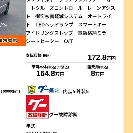
ートクルーズコントロール レーンアシス
ト 衝突被害軽減システム オートライ
ト LEDヘッドランプ スマートキー
アイドリングストップ 電動格納ミラー
シートヒーター CVT
支払総額
(税込)
172.8
万円
車両本体
諸費用
(税込)(リ済込)
(税込)
164.8
8
万円
万円
内装
5
外装
5
00000km)
グー故障診断
年式