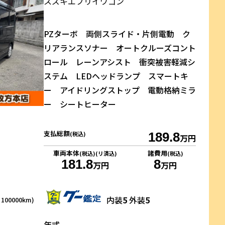
スズキ
エブリイワゴン
PZターボ 両側スライド・片側電動 ク
リアランスソナー オートクルーズコント
ロール レーンアシスト 衝突被害軽減シ
ステム LEDヘッドランプ スマートキ
ー アイドリングストップ 電動格納ミラ
ー シートヒーター
支払総額
(税込)
189.8
万円
車両本体
諸費用
(税込)(リ済込)
(税込)
181.8
8
万円
万円
内装
5
外装
5
00000km)
年式