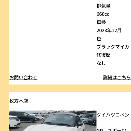
排気量
660cc
車検
2028年12月
色
ブラックマイカ
修復歴
なし
お問い合わせ
詳細はこち
枚方本店
ダイハツ
コペン
GR スポーツ