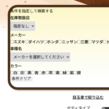
条件を指定して検索する
在庫取扱店
メーカー
スズキ
ダイハツ
ホンダ
ニッサン
三菱
マツダ
車種名
カラー
白
灰
黒
青
赤
茶
黃
緑
紫
銀
目玉車で絞り込む
ボディタイプ