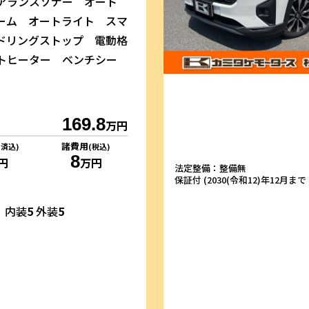
アランスソナー オート
ーム オートライト スマ
ドリングストップ 電動格
トヒーター ベンチシー
169.8
万円
諸費用
リ済込)
(税込)
8
円
万円
法定整備：整備無
保証付 (2030(令和12)年12月まで・
内装
5
外装
5