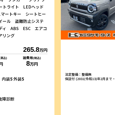
ートライト LEDヘッド
スマートキー シートヒー
イール 盗難防止システ
ィ ABS ESC エアコ
アリング
265.8
万円
諸費用
リ済込)
(税込)
8
円
万円
法定整備：整備無
内装
5
外装
5
保証付 (2031(令和13)年2月まで・1
故障診断