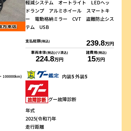
軽減システム オートライト LEDヘッ
ドランプ アルミホイール スマートキ
ー 電動格納ミラー CVT 盗難防止シス
テム USB
支払総額
(税込)
239.8
万円
車両本体
諸費用
(税込)(リ済込)
(税込)
224.8
15
万円
万円
内装
5
外装
5
100000km)
グー故障診断
年式
2025(令和7)年
走行距離