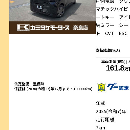
片側電動 クリ
マチックハイビ
ートキー アイ
納ミラー シー
ト CVT ESC
支払総額
(税込)
車両本体
(税込)(
161.8
万
法定整備：整備無
保証付 (2030(令和12)年12月まで・100000km)
年式
2025(令和7)年
走行距離
7km