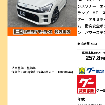
ンスソナー オ
ランプ MT 
ター アルミホ
ム 衝突安全ボデ
ン パワーステ
支払総額
(税込)
車両本体
(税込)(
257.8
万
法定整備：整備無
保証付 (2031(令和13)年4月まで・100000km)
グー
年式