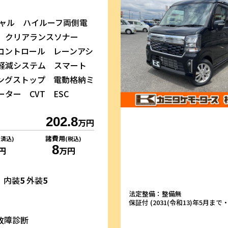
シャル ハイルーフ両側電
ア クリアランスソナー
コントロール レーンアシ
軽減システム スマート
ングストップ 電動格納ミ
ター CVT ESC
202.8
万円
諸費用
リ済込)
(税込)
8
円
万円
内装
5
外装
5
法定整備：整備無
保証付 (2031(令和13)年5月まで・1
故障診断