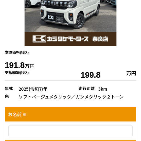
本体価格
(税込)
191.8
万円
万円
支払総額
(税込)
199.8
年式
走行距離
2025(令和7)年
3km
色
ソフトベージュメタリック／ガンメタリック２トーン
お名前 ※