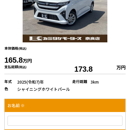
本体価格
(税込)
165.8
万円
万円
支払総額
(税込)
173.8
年式
走行距離
2025(令和7)年
3km
色
シャイニングホワイトパール
お名前 ※