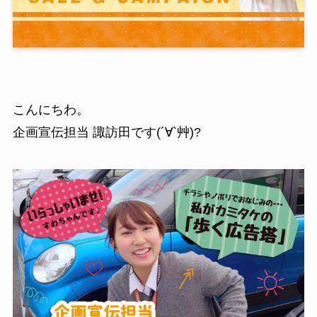
こんにちわ。
企画宣伝担当 諏訪田です(´∀`艸)?