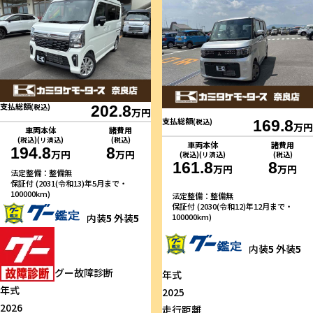
支払総額
(税込)
202.8
万円
支払総額
(税込)
169.8
万円
車両本体
諸費用
(税込)(リ済込)
(税込)
車両本体
諸費用
194.8
8
万円
万円
(税込)(リ済込)
(税込)
161.8
8
万円
万円
法定整備：整備無
保証付 (2031(令和13)年5月まで・
100000km)
法定整備：整備無
保証付 (2030(令和12)年12月まで・
100000km)
内装
5
外装
5
内装
5
外装
5
グー故障診断
年式
年式
2025
2026
走行距離