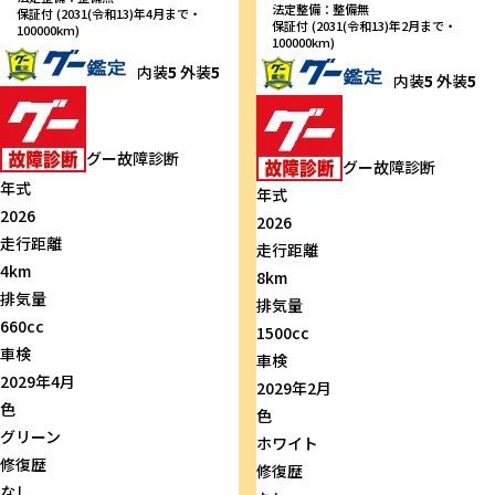
法定整備：整備無
保証付 (2031(令和13)年4月まで・
保証付 (2031(令和13)年2月まで・
100000km)
100000km)
内装
5
外装
5
内装
5
外装
5
グー故障診断
グー故障診断
年式
年式
2026
2026
走行距離
走行距離
4km
8km
排気量
排気量
660cc
1500cc
車検
車検
2029年4月
2029年2月
色
色
グリーン
ホワイト
修復歴
修復歴
なし