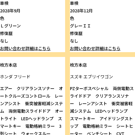
車検
車検
2028年9月
2028年12月
色
色
Ｌグリーン
グレーＩＩ
修復歴
修復歴
なし
なし
お問い合わせ
詳細はこちら
お問い合わせ
詳細はこちら
枚方本店
枚方本店
ホンダ
フリード
スズキ
エブリイワゴン
エアー クリアランスソナー オ
PZターボスペシャル 両側電動ス
ートクルーズコントロール レー
ライドドア クリアランスソナ
ンアシスト 衝突被害軽減システ
ー レーンアシスト 衝突被害軽
ム 両側電動スライドドア オー
減システム LEDヘッドランプ
トライト LEDヘッドランプ ス
スマートキー アイドリングスト
マートキー 電動格納ミラー 3
ップ 電動格納ミラー シートヒ
列シート ウォークスルー
ーター ベンチシート CVT