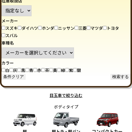
在庫取扱店
メーカー
スズキ
ダイハツ
ホンダ
ニッサン
三菱
マツダ
トヨタ
スバル
車種名
カラー
白
灰
黒
青
赤
茶
黃
緑
紫
銀
目玉車で絞り込む
ボディタイプ