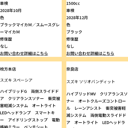
車検
1500cc
2028年10月
車検
色
2028年12月
ブラックマイカＭ／スムースグレ
色
ーマイカＭ
ブラック
修復歴
修復歴
なし
なし
お問い合わせ
詳細はこちら
お問い合わせ
詳細はこちら
枚方本店
奈良店
スズキ
スペーシア
スズキ
ソリオバンディット
ハイブリッドG 両側スライドド
ハイブリッドMV クリアランスソ
ア クリアランスソナー 衝突被
ナー オートクルーズコントロー
害軽減システム オートライト
ル レーンアシスト 衝突被害軽
LEDヘッドランプ スマートキ
減システム 両側電動スライドド
ー アイドリングストップ 電動
ア オートライト LEDヘッドラ
格納ミラー ベンチシート