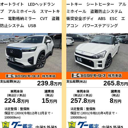
オートライト LEDヘッドラン
ートキー シートヒーター アル
プ アルミホイール スマートキ
ミホイール 盗難防止システム
ー 電動格納ミラー CVT 盗難
衝突安全ボディ ABS ESC エ
防止システム USB
アコン パワーステアリング
支払総額
支払総額
(税込)
239.8
(税込)
265.8
万円
万円
車両本体
諸費用
車両本体
諸費用
(税込)(リ済込)
(税込)
(税込)(リ済込)
(税込)
224.8
15
257.8
8
万円
万円
万円
万円
法定整備：整備無
法定整備：整備無
保証付 (2030(令和12)年12月まで・
保証付 (2031(令和13)年4月まで・
100000km)
100000km)
内装
5
外装
5
内装
5
外装
5