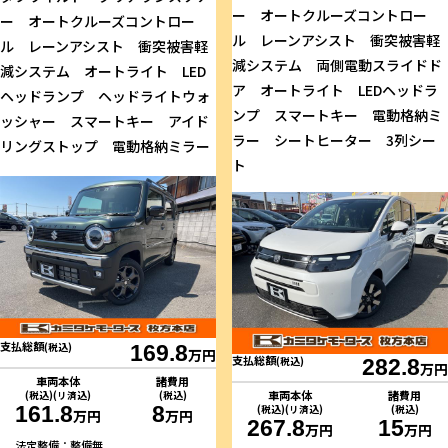
ー オートクルーズコントロー
ー オートクルーズコントロー
ル レーンアシスト 衝突被害軽
ル レーンアシスト 衝突被害軽
減システム 両側電動スライドド
減システム オートライト LED
ア オートライト LEDヘッドラ
ヘッドランプ ヘッドライトウォ
ンプ スマートキー 電動格納ミ
ッシャー スマートキー アイド
ラー シートヒーター 3列シー
リングストップ 電動格納ミラー
ト
支払総額
(税込)
169.8
万円
支払総額
(税込)
282.8
万円
車両本体
諸費用
車両本体
諸費用
(税込)(リ済込)
(税込)
161.8
8
(税込)(リ済込)
(税込)
万円
万円
267.8
15
万円
万円
法定整備：整備無