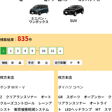
835
検索結果：
件
...
1
2
3
4
5
20
21
▸
価格
安
高
年式
新
古
走行距離
少
多
枚方本店
枚方本店
ホンダ
ＷＲ－Ｖ
ダイハツ
コペン
Z クリアランスソナー オート
GR スポーツ オープンカー ク
クルーズコントロール レーンア
リアランスソナー オートライ
シスト 衝突被害軽減システム
ト LEDヘッドランプ MT スマ