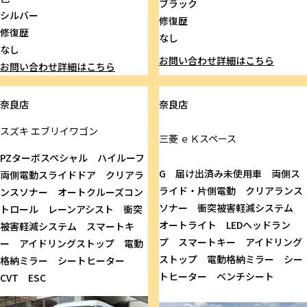
ブラック
シルバー
修復歴
修復歴
なし
なし
お問い合わせ
詳細はこちら
お問い合わせ
詳細はこちら
奈良店
奈良店
スズキ
エブリイワゴン
三菱
ｅＫスペース
PZターボスペシャル ハイルーフ
G 届け出済み未使用車 両側ス
両側電動スライドドア クリアラ
ライド・片側電動 クリアランス
ンスソナー オートクルーズコン
ソナー 衝突被害軽減システム
トロール レーンアシスト 衝突
オートライト LEDヘッドラン
被害軽減システム スマートキ
プ スマートキー アイドリング
ー アイドリングストップ 電動
ストップ 電動格納ミラー シー
格納ミラー シートヒーター
トヒーター ベンチシート
CVT ESC