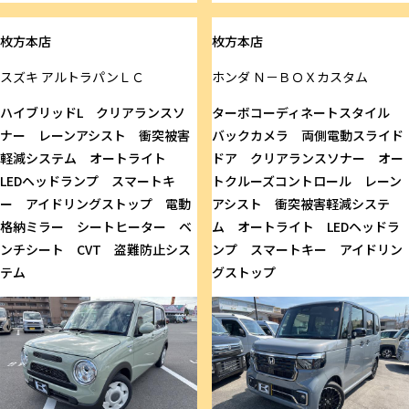
枚方本店
枚方本店
スズキ
アルトラパンＬＣ
ホンダ
Ｎ－ＢＯＸカスタム
ハイブリッドL クリアランスソ
ターボコーディネートスタイル
ナー レーンアシスト 衝突被害
バックカメラ 両側電動スライド
軽減システム オートライト
ドア クリアランスソナー オー
LEDヘッドランプ スマートキ
トクルーズコントロール レーン
ー アイドリングストップ 電動
アシスト 衝突被害軽減システ
格納ミラー シートヒーター ベ
ム オートライト LEDヘッドラ
ンチシート CVT 盗難防止シス
ンプ スマートキー アイドリン
テム
グストップ