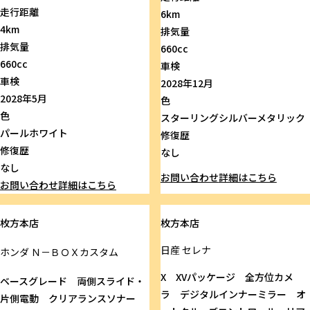
走行距離
6km
4km
排気量
排気量
660cc
660cc
車検
車検
2028年12月
2028年5月
色
色
スターリングシルバーメタリック
パールホワイト
修復歴
修復歴
なし
なし
お問い合わせ
詳細はこちら
お問い合わせ
詳細はこちら
枚方本店
枚方本店
日産
セレナ
ホンダ
Ｎ－ＢＯＸカスタム
X XVパッケージ 全方位カメ
ベースグレード 両側スライド・
ラ デジタルインナーミラー オ
片側電動 クリアランスソナー