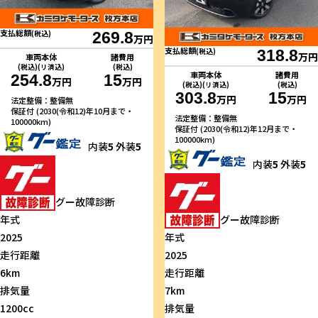
支払総額
(税込)
269.8
万円
支払総額
(税込)
318.8
万円
車両本体
諸費用
(税込)(リ済込)
(税込)
車両本体
諸費用
254.8
15
万円
万円
(税込)(リ済込)
(税込)
303.8
15
万円
万円
法定整備：整備無
保証付 (2030(令和12)年10月まで・
法定整備：整備無
100000km)
保証付 (2030(令和12)年12月まで・
100000km)
内装
5
外装
5
内装
5
外装
5
グー故障診断
年式
グー故障診断
2025
年式
走行距離
2025
6km
走行距離
排気量
7km
1200cc
排気量