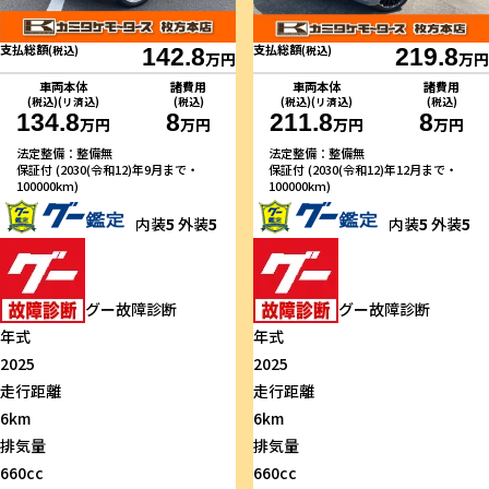
支払総額
支払総額
(税込)
142.8
(税込)
219.8
万円
万円
車両本体
諸費用
車両本体
諸費用
(税込)(リ済込)
(税込)
(税込)(リ済込)
(税込)
134.8
8
211.8
8
万円
万円
万円
万円
法定整備：整備無
法定整備：整備無
保証付 (2030(令和12)年9月まで・
保証付 (2030(令和12)年12月まで・
100000km)
100000km)
内装
5
外装
5
内装
5
外装
5
グー故障診断
グー故障診断
年式
年式
2025
2025
走行距離
走行距離
6km
6km
排気量
排気量
660cc
660cc