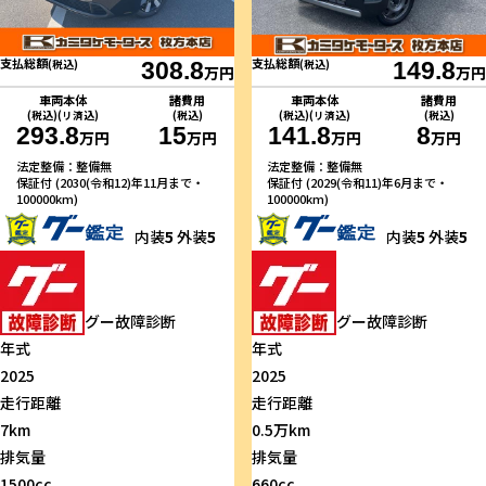
支払総額
支払総額
(税込)
308.8
(税込)
149.8
万円
万円
車両本体
諸費用
車両本体
諸費用
(税込)(リ済込)
(税込)
(税込)(リ済込)
(税込)
293.8
15
141.8
8
万円
万円
万円
万円
法定整備：整備無
法定整備：整備無
保証付 (2030(令和12)年11月まで・
保証付 (2029(令和11)年6月まで・
100000km)
100000km)
内装
5
外装
5
内装
5
外装
5
グー故障診断
グー故障診断
年式
年式
2025
2025
走行距離
走行距離
7km
0.5万km
排気量
排気量
1500cc
660cc