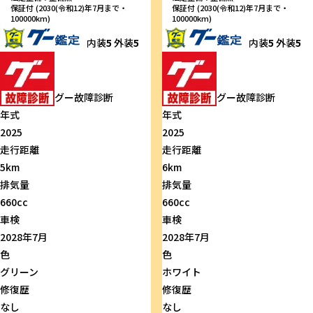
保証付 (2030(令和12)年7月まで・
保証付 (2030(令和12)年7月まで・
100000km)
100000km)
内装
5
外装
5
内装
5
外装
5
グー故障診断
グー故障診断
年式
年式
2025
2025
走行距離
走行距離
5km
6km
排気量
排気量
660cc
660cc
車検
車検
2028年7月
2028年7月
色
色
グリーン
ホワイト
修復歴
修復歴
なし
なし