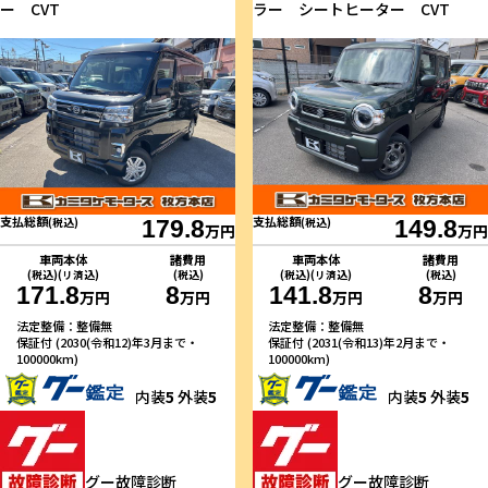
ー CVT
ラー シートヒーター CVT
支払総額
支払総額
(税込)
179.8
(税込)
149.8
万円
万円
車両本体
諸費用
車両本体
諸費用
(税込)(リ済込)
(税込)
(税込)(リ済込)
(税込)
171.8
8
141.8
8
万円
万円
万円
万円
法定整備：整備無
法定整備：整備無
保証付 (2030(令和12)年3月まで・
保証付 (2031(令和13)年2月まで・
100000km)
100000km)
内装
5
外装
5
内装
5
外装
5
グー故障診断
グー故障診断