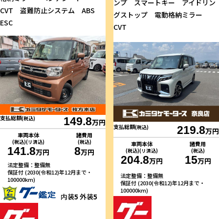
ンプ スマートキー アイドリン
CVT 盗難防止システム ABS
グストップ 電動格納ミラー
ESC
CVT
支払総額
(税込)
149.8
万円
支払総額
(税込)
219.8
万円
車両本体
諸費用
(税込)(リ済込)
(税込)
車両本体
諸費用
141.8
8
(税込)(リ済込)
(税込)
万円
万円
204.8
15
万円
万円
法定整備：整備無
保証付 (2030(令和12)年12月まで・
法定整備：整備無
100000km)
保証付 (2030(令和12)年12月まで・
100000km)
内装
5
外装
5