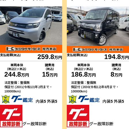
支払総額
支払総額
(税込)
259.8
(税込)
194.8
万円
万円
車両本体
諸費用
車両本体
諸費用
(税込)(リ済込)
(税込)
(税込)(リ済込)
(税込)
244.8
15
186.8
8
万円
万円
万円
万円
法定整備：整備無
法定整備：整備無
保証付 (2031(令和13)年2月まで・
保証付 (2030(令和12)年8月まで・
100000km)
100000km)
内装
5
外装
5
内装
5
外装
5
グー故障診断
グー故障診断