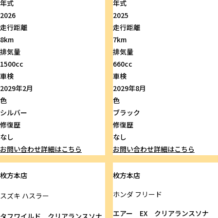
年式
年式
2026
2025
走行距離
走行距離
8km
7km
排気量
排気量
1500cc
660cc
車検
車検
2029年2月
2029年8月
色
色
シルバー
ブラック
修復歴
修復歴
なし
なし
お問い合わせ
詳細はこちら
お問い合わせ
詳細はこちら
枚方本店
枚方本店
ホンダ
フリード
スズキ
ハスラー
エアー EX クリアランスソナ
タフワイルド クリアランスソナ