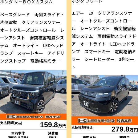
ホンダ
フリード
ホンダ
Ｎ－ＢＯＸカスタム
エアー EX クリアランスソナ
ベースグレード 両側スライド・
ー オートクルーズコントロー
片側電動 クリアランスソナー
ル レーンアシスト 衝突被害軽
オートクルーズコントロール レ
減システム 両側電動スライドド
ーンアシスト 衝突被害軽減シス
ア オートライト LEDヘッドラ
テム オートライト LEDヘッド
ンプ スマートキー 電動格納ミ
ランプ スマートキー アイドリ
ラー シートヒーター 3列シー
ングストップ 電動格納ミラー
ト
支払総額
(税込)
159.8
万円
支払総額
(税込)
279.8
万円
車両本体
諸費用
車両本体
諸費用
(税込)(リ済込)
(税込)