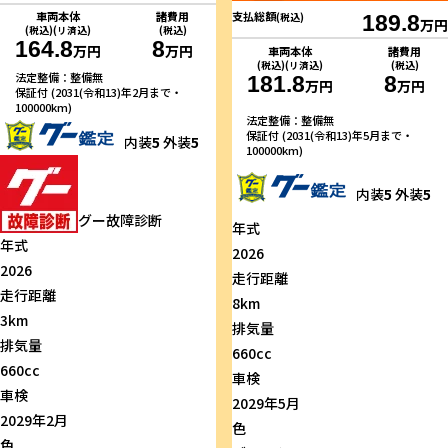
車両本体
諸費用
支払総額
(税込)
189.8
万円
(税込)(リ済込)
(税込)
164.8
8
万円
万円
車両本体
諸費用
(税込)(リ済込)
(税込)
法定整備：整備無
181.8
8
万円
万円
保証付 (2031(令和13)年2月まで・
100000km)
法定整備：整備無
保証付 (2031(令和13)年5月まで・
内装
5
外装
5
100000km)
内装
5
外装
5
グー故障診断
年式
年式
2026
2026
走行距離
走行距離
8km
3km
排気量
排気量
660cc
660cc
車検
車検
2029年5月
2029年2月
色
色