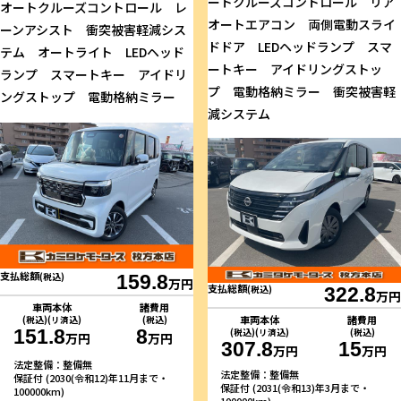
ートクルーズコントロール リア
オートクルーズコントロール レ
オートエアコン 両側電動スライ
ーンアシスト 衝突被害軽減シス
ドドア LEDヘッドランプ スマ
テム オートライト LEDヘッド
ートキー アイドリングストッ
ランプ スマートキー アイドリ
プ 電動格納ミラー 衝突被害軽
ングストップ 電動格納ミラー
減システム
支払総額
(税込)
159.8
万円
支払総額
(税込)
322.8
万円
車両本体
諸費用
車両本体
諸費用
(税込)(リ済込)
(税込)
151.8
8
(税込)(リ済込)
(税込)
万円
万円
307.8
15
万円
万円
法定整備：整備無
法定整備：整備無
保証付 (2030(令和12)年11月まで・
保証付 (2031(令和13)年3月まで・
100000km)
100000km)