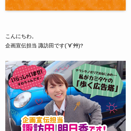
こんにちわ。
企画宣伝担当 諏訪田です(´∀`艸)?