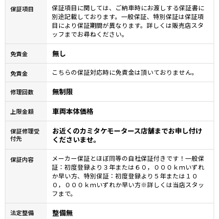
保証項目に関しては、ご納車時にお渡しする保証書に
保証項目
別途記載しております。一般保証、特別保証は保証項
目により保証期間が異なります。詳しくは販売店スタ
ッフまでお尋ねください。
無し
免責金
こちらの保証対応時に免責金は頂いておりません。
免責金
無制限
修理回数
車両本体価格
上限金額
お近くのカミタケモータース店舗までお申し付け
保証修理受
付先
くださいませ。
メーカー保証とほぼ同等の自社保証付きです！一般保
保証内容
証：初度登録より３年または６０，０００ｋｍいずれ
か早い方、特別保証：初度登録より５年または１０
０，０００ｋｍいずれか早い方※詳しくは当店スタッ
フまで。
整備無
法定整備