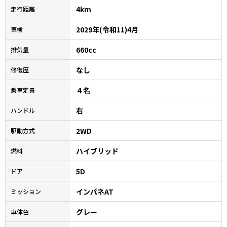
4km
走行距離
2029年(令和11)4月
車検
660cc
排気量
なし
修復歴
４名
乗車定員
右
ハンドル
2WD
駆動方式
ハイブリッド
燃料
5D
ドア
インパネAT
ミッション
グレー
車体色