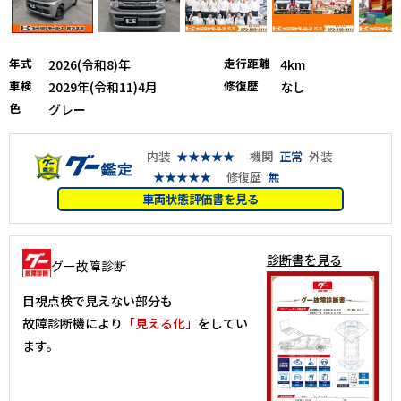
年式
走行距離
2026(令和8)年
4km
車検
修復歴
2029年(令和11)4月
なし
色
グレー
内装
★★★★★
機関
正常
外装
★★★★★
修復歴
無
車両状態評価書を見る
診断書を見る
グー故障診断
目視点検で見えない部分も
故障診断機により
「見える化」
をしてい
ます。