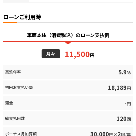
ローンご利用時
車両本体（消費税込）のローン支払例
11,500
月々
円
5.9
実質年率
%
18,189
初回お支払い額
円
-
頭金
円
120
総支払回数
回
30,000
2
ボーナス月加算額
円×
回/年