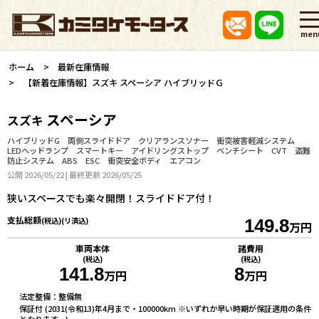
men
ホーム
最新在庫情報
【新着在庫情報】スズキ スペーシア ハイブリッドＧ
スペーシア
スズキ
ハイブリッドG 両側スライドドア クリアランスソナー 衝突被害軽減システム
LEDヘッドランプ スマートキー アイドリングストップ ベンチシート CVT 盗難
防止システム ABS ESC 衝突安全ボディ エアコン
公開 2026/05/22 | 最終更新 2026/05/25
狭いスペースでも楽々開閉！スライドドア付！
支払総額
(税込)(リ済込)
149.8
万円
車両本体
諸費用
(税込)
(税込)
141.8
8
万円
万円
法定整備：整備無
保証付 (2031(令和13)年4月まで・100000km ※いずれか早い時期が保証適用の条件