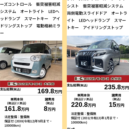
ーズコントロール 衝突被害軽減
シスト 衝突被害軽減システム
システム オートライト LEDヘ
両側電動スライドドア オートラ
ッドランプ スマートキー アイ
イト LEDヘッドランプ スマー
ドリングストップ 電動格納ミラ
トキー アイドリングストップ
ー
支払総額
(税込)
235.8
万円
支払総額
(税込)
169.8
万円
車両本体
諸費用
車両本体
諸費用
(税込)(リ済込)
(税込)
220.8
15
(税込)(リ済込)
(税込)
万円
万円
161.8
8
万円
万円
法定整備：整備無
法定整備：整備無
保証付 (2031(令和13)年1月まで・
保証付 (2030(令和12)年9月まで・
100000km)
100000km)