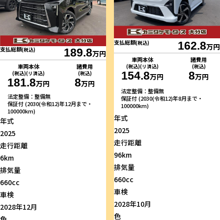
支払総額
(税込)
162.8
万円
支払総額
(税込)
189.8
万円
車両本体
諸費用
車両本体
諸費用
(税込)(リ済込)
(税込)
154.8
8
(税込)(リ済込)
(税込)
万円
万円
181.8
8
万円
万円
法定整備：整備無
法定整備：整備無
保証付 (2030(令和12)年8月まで・
保証付 (2030(令和12)年12月まで・
100000km)
100000km)
年式
年式
2025
2025
走行距離
走行距離
96km
6km
排気量
排気量
660cc
660cc
車検
車検
2028年10月
2028年12月
色
色