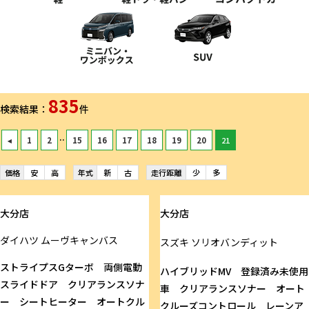
835
検索結果：
件
..
◂
1
2
15
16
17
18
19
20
21
価格
安
高
年式
新
古
走行距離
少
多
大分店
大分店
ダイハツ
ムーヴキャンバス
スズキ
ソリオバンディット
ストライプスGターボ 両側電動
ハイブリッドMV 登録済み未使用
スライドドア クリアランスソナ
車 クリアランスソナー オート
ー シートヒーター オートクル
クルーズコントロール レーンア