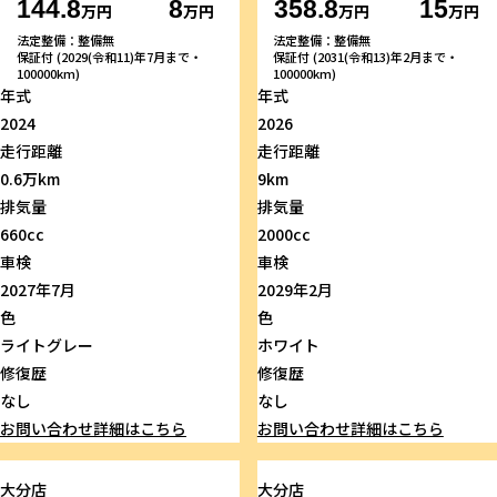
144.8
8
358.8
15
万円
万円
万円
万円
法定整備：整備無
法定整備：整備無
保証付 (2029(令和11)年7月まで・
保証付 (2031(令和13)年2月まで・
100000km)
100000km)
年式
年式
2024
2026
走行距離
走行距離
0.6万km
9km
排気量
排気量
660cc
2000cc
車検
車検
2027年7月
2029年2月
色
色
ライトグレー
ホワイト
修復歴
修復歴
なし
なし
お問い合わせ
詳細はこちら
お問い合わせ
詳細はこちら
大分店
大分店