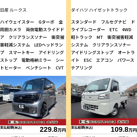
日産
ルークス
ダイハツ
ハイゼットトラック
ハイウェイスター Gターボ 全
スタンダード フルセグナビ ド
周囲カメラ 両側電動スライドド
ライブレコーダー ETC 4WD
ア クリアランスソナー 衝突被
軽トラック MT 衝突被害軽減
害軽減システム LEDヘッドラン
システム クリアランスソナー
プ スマートキー アイドリング
アイドリングストップ オートラ
ストップ 電動格納ミラー シー
イト ESC エアコン パワース
トヒーター ベンチシート CVT
テアリング
支払総額
支払総額
(税込)
229.8
(税込)
109.8
万円
万円