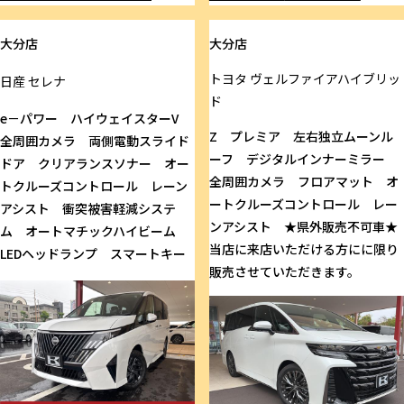
大分店
大分店
トヨタ
ヴェルファイアハイブリッ
日産
セレナ
ド
e－パワー ハイウェイスターV
Z プレミア 左右独立ムーンル
全周囲カメラ 両側電動スライド
ーフ デジタルインナーミラー
ドア クリアランスソナー オー
全周囲カメラ フロアマット オ
トクルーズコントロール レーン
ートクルーズコントロール レー
アシスト 衝突被害軽減システ
ンアシスト ★県外販売不可車★
ム オートマチックハイビーム
当店に来店いただける方にに限り
LEDヘッドランプ スマートキー
販売させていただきます。