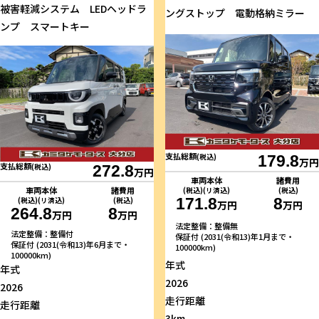
被害軽減システム LEDヘッドラ
ングストップ 電動格納ミラー
ンプ スマートキー
支払総額
(税込)
179.8
万円
支払総額
(税込)
272.8
万円
車両本体
諸費用
車両本体
諸費用
(税込)(リ済込)
(税込)
171.8
8
(税込)(リ済込)
(税込)
万円
万円
264.8
8
万円
万円
法定整備：整備無
法定整備：整備付
保証付 (2031(令和13)年1月まで・
保証付 (2031(令和13)年6月まで・
100000km)
100000km)
年式
年式
2026
2026
走行距離
走行距離
3km