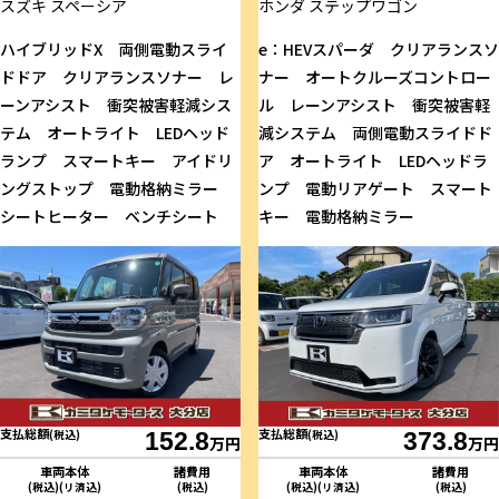
スズキ
スペーシア
ホンダ
ステップワゴン
ハイブリッドX 両側電動スライ
e：HEVスパーダ クリアランスソ
ドドア クリアランスソナー レ
ナー オートクルーズコントロー
ーンアシスト 衝突被害軽減シス
ル レーンアシスト 衝突被害軽
テム オートライト LEDヘッド
減システム 両側電動スライドド
ランプ スマートキー アイドリ
ア オートライト LEDヘッドラ
ングストップ 電動格納ミラー
ンプ 電動リアゲート スマート
シートヒーター ベンチシート
キー 電動格納ミラー
支払総額
支払総額
(税込)
152.8
(税込)
373.8
万円
万円
車両本体
諸費用
車両本体
諸費用
(税込)(リ済込)
(税込)
(税込)(リ済込)
(税込)