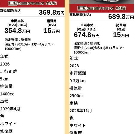
支払総額
(税込)
369.8
万円
支払総額
(税込)
689.8
万円
車両本体
諸費用
車両本体
諸費用
(税込)(リ済込)
(税込)
354.8
15
(税込)(リ済込)
(税込)
万円
万円
674.8
15
万円
万円
法定整備：整備無
法定整備：整備無
保証付 (2031(令和13)年4月まで・
保証付 (2030(令和12)年11月まで・
100000km)
100000km)
年式
年式
2026
2025
走行距離
走行距離
5km
0.3万km
排気量
排気量
1400cc
2500cc
車検
車検
2029年4月
2028年11月
色
色
ホワイト
ホワイト
修復歴
修復歴