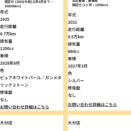
法定整備：整備無
保証付 (2030(令和12)年6月まで・
保証付 (1ヶ月・1000km)
100000km)
年式
年式
2025
2021
走行距離
走行距離
0.7万km
0.5万km
排気量
排気量
1200cc
660cc
車検
車検
2028年6月
2027年3月
色
色
ピュアホワイトパール／ガンメタ
シルバー
リック２トーン
修復歴
修復歴
なし
なし
お問い合わせ
詳細はこちら
お問い合わせ
詳細はこちら
大分店
大分店