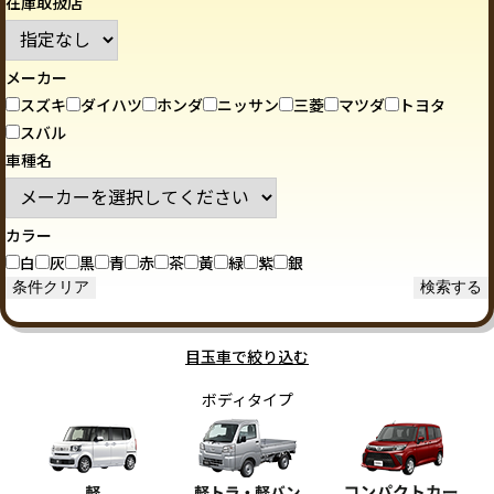
在庫取扱店
メーカー
スズキ
ダイハツ
ホンダ
ニッサン
三菱
マツダ
トヨタ
スバル
車種名
カラー
白
灰
黒
青
赤
茶
黃
緑
紫
銀
目玉車で絞り込む
ボディタイプ