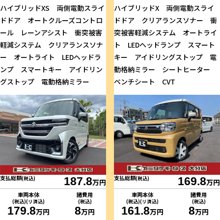
ハイブリッドXS 両側電動スライ
ハイブリッドX 両側電動スライ
ドドア オートクルーズコントロ
ドドア クリアランスソナー 衝
ール レーンアシスト 衝突被害
突被害軽減システム オートライ
軽減システム クリアランスソナ
ト LEDヘッドランプ スマート
ー オートライト LEDヘッドラ
キー アイドリングストップ 電
ンプ スマートキー アイドリン
動格納ミラー シートヒーター
グストップ 電動格納ミラー
ベンチシート CVT
支払総額
支払総額
(税込)
187.8
(税込)
169.8
万円
万円
車両本体
諸費用
車両本体
諸費用
(税込)(リ済込)
(税込)
(税込)(リ済込)
(税込)
179.8
8
161.8
8
万円
万円
万円
万円