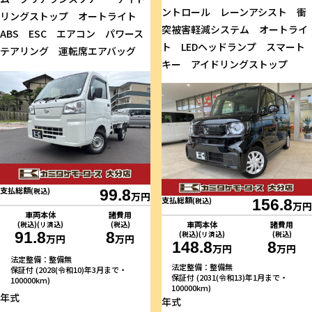
ントロール レーンアシスト 衝
リングストップ オートライト
突被害軽減システム オートライ
ABS ESC エアコン パワース
ト LEDヘッドランプ スマート
テアリング 運転席エアバッグ
キー アイドリングストップ
支払総額
(税込)
99.8
万円
支払総額
(税込)
156.8
万円
車両本体
諸費用
車両本体
諸費用
(税込)(リ済込)
(税込)
91.8
8
(税込)(リ済込)
(税込)
万円
万円
148.8
8
万円
万円
法定整備：整備無
法定整備：整備無
保証付 (2028(令和10)年3月まで・
保証付 (2031(令和13)年1月まで・
100000km)
100000km)
年式
年式