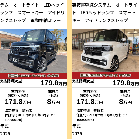
テム オートライト LEDヘッド
突被害軽減システム オートライ
ランプ スマートキー アイドリ
ト LEDヘッドランプ スマート
ングストップ 電動格納ミラー
キー アイドリングストップ
支払総額
支払総額
(税込)
179.8
(税込)
179.8
万円
万円
車両本体
諸費用
車両本体
諸費用
(税込)(リ済込)
(税込)
(税込)(リ済込)
(税込)
171.8
8
171.8
8
万円
万円
万円
万円
法定整備：整備無
法定整備：整備無
保証付 (2031(令和13)年1月まで・
保証付 (2031(令和13)年1月まで・
100000km)
100000km)
年式
年式
2026
2026