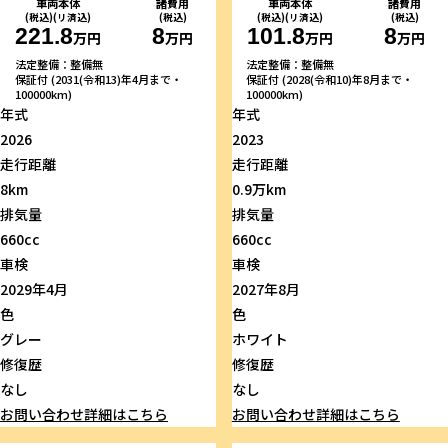
車両本体
諸費用
車両本体
諸費用
(税込)(リ済込)
(税込)
(税込)(リ済込)
(税込)
221.8
8
101.8
8
万円
万円
万円
万円
法定整備：整備無
法定整備：整備無
保証付 (2031(令和13)年4月まで・
保証付 (2028(令和10)年8月まで・
100000km)
100000km)
年式
年式
2026
2023
走行距離
走行距離
8km
0.9万km
排気量
排気量
660cc
660cc
車検
車検
2029年4月
2027年8月
色
色
グレー
ホワイト
修復歴
修復歴
なし
なし
お問い合わせ
詳細はこちら
お問い合わせ
詳細はこちら