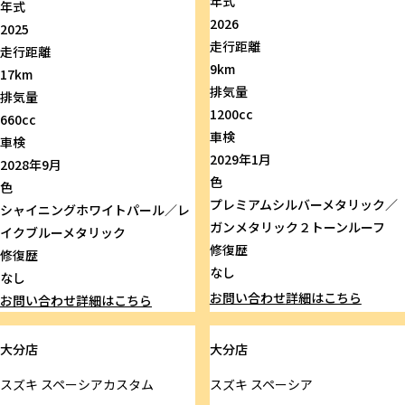
年式
年式
2026
2025
走行距離
走行距離
9km
17km
排気量
排気量
1200cc
660cc
車検
車検
2029年1月
2028年9月
色
色
プレミアムシルバーメタリック／
シャイニングホワイトパール／レ
ガンメタリック２トーンルーフ
イクブルーメタリック
修復歴
修復歴
なし
なし
お問い合わせ
詳細はこちら
お問い合わせ
詳細はこちら
大分店
大分店
スズキ
スペーシアカスタム
スズキ
スペーシア