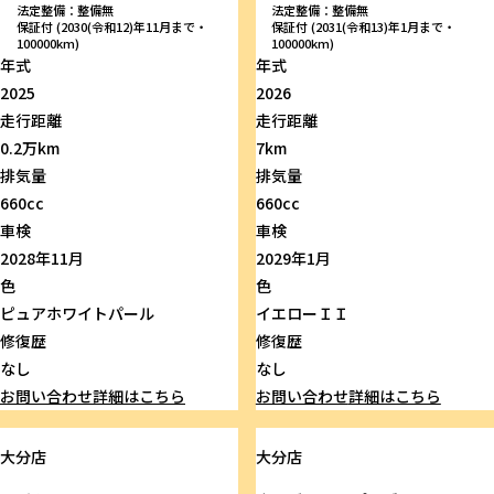
法定整備：整備無
法定整備：整備無
保証付 (2030(令和12)年11月まで・
保証付 (2031(令和13)年1月まで・
100000km)
100000km)
年式
年式
2025
2026
走行距離
走行距離
0.2万km
7km
排気量
排気量
660cc
660cc
車検
車検
2028年11月
2029年1月
色
色
ピュアホワイトパール
イエローＩＩ
修復歴
修復歴
なし
なし
お問い合わせ
詳細はこちら
お問い合わせ
詳細はこちら
大分店
大分店