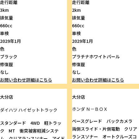
走行距離
走行距離
3km
2km
排気量
排気量
660cc
660cc
車検
車検
2029年1月
2029年1月
色
色
ブラック
プラチナホワイトパール
修復歴
修復歴
なし
なし
お問い合わせ
詳細はこちら
お問い合わせ
詳細はこちら
大分店
大分店
ホンダ
Ｎ－ＢＯＸ
ダイハツ
ハイゼットトラック
ベースグレード バックカメラ
スタンダード 4WD 軽トラッ
両側スライド・片側電動 クリア
ク MT 衝突被害軽減システ
ランスソナー オートクルーズコ
ム クリアランスソナー アイド