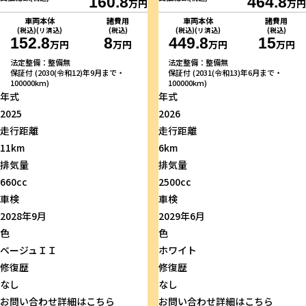
160.8
464.8
万円
万円
車両本体
諸費用
車両本体
諸費用
(税込)(リ済込)
(税込)
(税込)(リ済込)
(税込)
152.8
8
449.8
15
万円
万円
万円
万円
法定整備：整備無
法定整備：整備無
保証付 (2030(令和12)年9月まで・
保証付 (2031(令和13)年6月まで・
100000km)
100000km)
年式
年式
2025
2026
走行距離
走行距離
11km
6km
排気量
排気量
660cc
2500cc
車検
車検
2028年9月
2029年6月
色
色
ベージュＩＩ
ホワイト
修復歴
修復歴
なし
なし
お問い合わせ
詳細はこちら
お問い合わせ
詳細はこちら