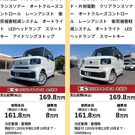
ランスソナー オートクルーズコ
ド・片側電動 クリアランスソナ
ントロール レーンアシスト 衝
ー オートクルーズコントロー
突被害軽減システム オートライ
ル レーンアシスト 衝突被害軽
ト LEDヘッドランプ スマート
減システム オートライト LED
キー アイドリングストップ
ヘッドランプ スマートキー
支払総額
支払総額
(税込)
169.8
(税込)
169.8
万円
万円
車両本体
諸費用
車両本体
諸費用
(税込)(リ済込)
(税込)
(税込)(リ済込)
(税込)
161.8
8
161.8
8
万円
万円
万円
万円
法定整備：整備無
法定整備：整備無
保証付 (2030(令和12)年10月まで・
保証付 (2030(令和12)年10月まで・
100000km)
100000km)