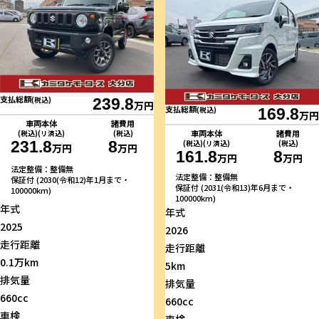
支払総額
(税込)
239.8
万円
支払総額
(税込)
169.8
万円
車両本体
諸費用
車両本体
諸費用
(税込)(リ済込)
(税込)
231.8
8
(税込)(リ済込)
(税込)
万円
万円
161.8
8
万円
万円
法定整備：整備無
法定整備：整備無
保証付 (2030(令和12)年1月まで・
保証付 (2031(令和13)年6月まで・
100000km)
100000km)
年式
年式
2025
2026
走行距離
走行距離
0.1万km
5km
排気量
排気量
660cc
660cc
車検