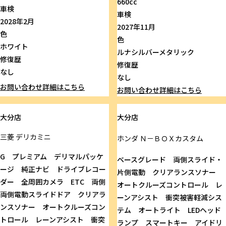
660cc
車検
車検
2028年2月
2027年11月
色
色
ホワイト
ルナシルバーメタリック
修復歴
修復歴
なし
なし
お問い合わせ
詳細はこちら
お問い合わせ
詳細はこちら
大分店
大分店
三菱
デリカミニ
ホンダ
Ｎ－ＢＯＸカスタム
G プレミアム デリマルパッケ
ベースグレード 両側スライド・
ージ 純正ナビ ドライブレコー
片側電動 クリアランスソナー
ダー 全周囲カメラ ETC 両側
オートクルーズコントロール レ
両側電動スライドドア クリアラ
ーンアシスト 衝突被害軽減シス
ンスソナー オートクルーズコン
テム オートライト LEDヘッド
トロール レーンアシスト 衝突
ランプ スマートキー アイドリ