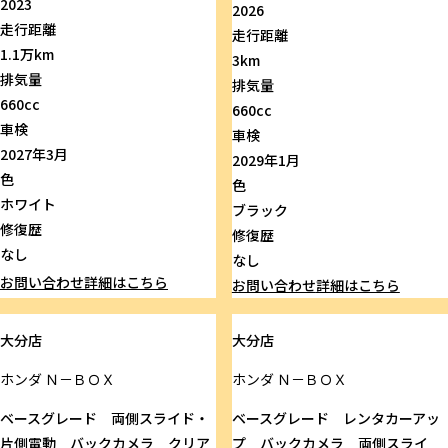
2023
2026
走行距離
走行距離
1.1万km
3km
排気量
排気量
660cc
660cc
車検
車検
2027年3月
2029年1月
色
色
ホワイト
ブラック
修復歴
修復歴
なし
なし
お問い合わせ
詳細はこちら
お問い合わせ
詳細はこちら
大分店
大分店
ホンダ
Ｎ－ＢＯＸ
ホンダ
Ｎ－ＢＯＸ
ベースグレード 両側スライド・
ベースグレード レンタカーアッ
片側電動 バックカメラ クリア
プ バックカメラ 両側スライ