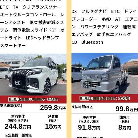
ETC TV クリアランスソナー
DX フルセグナビ ETC ドライ
オートクルーズコントロール レ
ブレコーダー 4WD AT エアコ
ーンアシスト 衝突被害軽減シス
ン パワーステアリング 運転席
テム 両側電動スライドドア オ
エアバッグ 助手席エアバッグ
ートライト LEDヘッドランプ
CD Bluetooth
スマートキー
支払総額
(税込)
259.8
支払総額
(税込)
99.8
万円
万円
車両本体
諸費用
車両本体
諸費用
(税込)(リ済込)
(税込)
(税込)(リ済込)
(税込)
244.8
15
91.8
8
万円
万円
万円
万円
法定整備：整備無