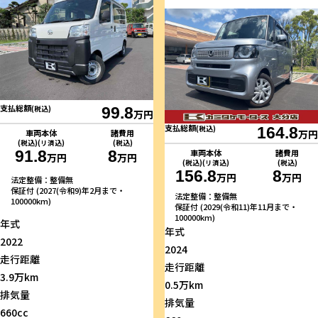
支払総額
(税込)
99.8
万円
支払総額
(税込)
164.8
車両本体
諸費用
万円
(税込)(リ済込)
(税込)
車両本体
諸費用
91.8
8
万円
万円
(税込)(リ済込)
(税込)
156.8
8
万円
万円
法定整備：整備無
保証付 (2027(令和9)年2月まで・
法定整備：整備無
100000km)
保証付 (2029(令和11)年11月まで・
100000km)
年式
年式
2022
2024
走行距離
走行距離
3.9万km
0.5万km
排気量
排気量
660cc